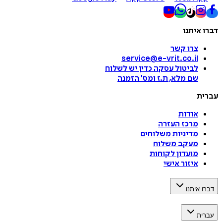
דברו איתנו
צרו קשר
service@e-vrit.co.il
לביטול עסקה
כדין יש לשלוח
שם מלא, ת.ז ומס
'
הזמנה
עברית
אודות
מרכז העזרה
מדיניות משלוחים
מעקב משלוח
מועדון לקוחות
איזור אישי
דברו איתנו
עברית