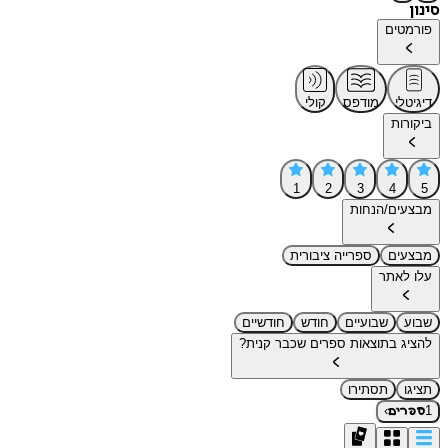
סינון
פורמטים
דיגיטלי
מודפס
קולי
ביקורות
1
2
3
4
5
מבצעים/הנחות
מבצעים
ספרייה ציבורית
עלו לאתר
שבוע
שבועיים
חודש
חודשיים
להציג בתוצאות ספרים שכבר קנית?
תציגו
תסתירו
›
1
ספרים