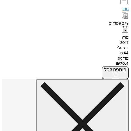
מודן
279
עמודים
מרץ
2017
דיגיטלי
₪
44
מודפס
₪
70.4
הוספה
לסל