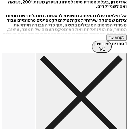
איריס חן, בעלת סטודיו סיאן למיתוג ושיווק משנת 2001, נשואה
ואם לשני ילדים.
אל נפלאות עולם המיתוג נחשפתי לראשונה כמנהלת רשת חנויות
צילום שסיפקה שירותי הפקות צילום לקמפיינים פרסומיים עבור
משרדי הפרסום המובילים במשק, תוך כדי העבודה חייתי את
המוצר, את הוויזואליות ואת האימפקט העצום של תמונה, עיצוב,
מסר, מילה וגרפיקה.הייתה זו תקופת האבולוציה של עולם הצילום
לקרוא עוד
והעיצוב הגרפי, בשנים אלו התרחשה פריצת הדרך אל תחום
האפשרויות הבלתי מוגבלות של הצילום והעיצוב הדיגיטאלי
1 ספרים
מיון וסינון
ועולם המחשבים. ככל שלמדתי יותר את התחום, למדתי להכיר
בכוח האדיר שיש לעיצוב על קבלת החלטות הקנייה של לקוחות
ועל החלטות בכלל. זו הייתה עבורי אהבה ממבט ראשון והפתח אל
עולם מופלא בו אני ממשיכה להתפתח וליצור יום יום.