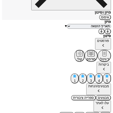
מיון וסינון
איפוס
מיון
▾
סינון
פורמטים
דיגיטלי
מודפס
קולי
ביקורות
1
2
3
4
5
מבצעים/הנחות
מבצעים
ספרייה ציבורית
עלו לאתר