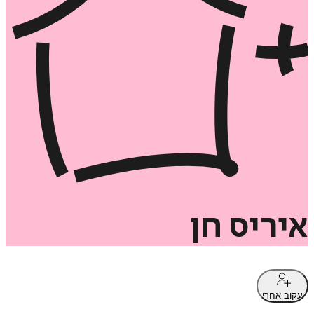
איריס
חן
עקוב אחרי