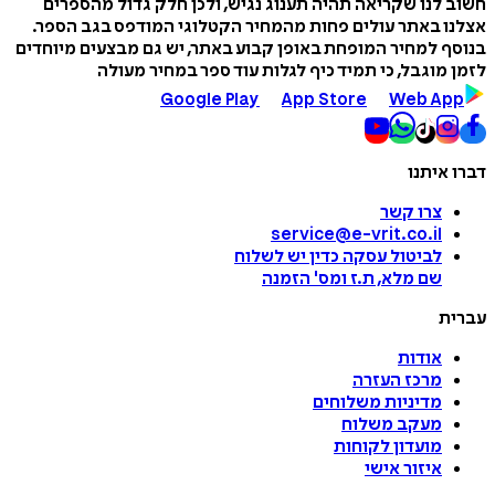
חשוב לנו שקריאה תהיה תענוג נגיש, ולכן חלק גדול מהספרים
אצלנו באתר עולים פחות מהמחיר הקטלוגי המודפס בגב הספר.
בנוסף למחיר המופחת באופן קבוע באתר, יש גם מבצעים מיוחדים
לזמן מוגבל, כי תמיד כיף לגלות עוד ספר במחיר מעולה
Google Play
App Store
Web App
דברו איתנו
צרו קשר
service@e-vrit.co.il
לביטול עסקה
כדין יש לשלוח
שם מלא, ת.ז ומס
'
הזמנה
עברית
אודות
מרכז העזרה
מדיניות משלוחים
מעקב משלוח
מועדון לקוחות
איזור אישי