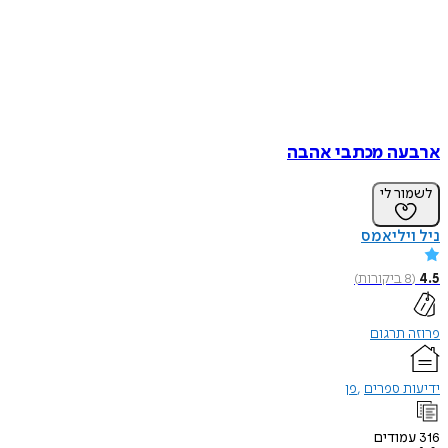
ארבעה מכתבי אהבה
לשמור לי
ניל ויליאמס
4.5
(
8
ביקורות
)
פרוזה תרגום
ידיעות ספרים
פן
316
עמודים