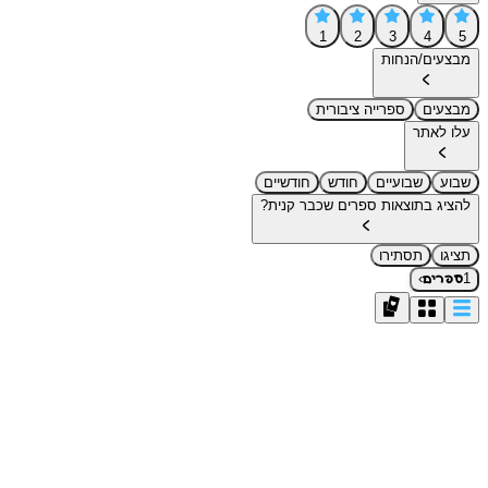
1
2
3
4
5
מבצעים/הנחות
מבצעים
ספרייה ציבורית
עלו לאתר
שבוע
שבועיים
חודש
חודשיים
להציג בתוצאות ספרים שכבר קנית?
תציגו
תסתירו
›
1
ספרים