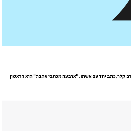
 חייהם במערב קלר, כתב יחד עם אשתו. "ארבעה מכתבי אהבה" הוא הראשון