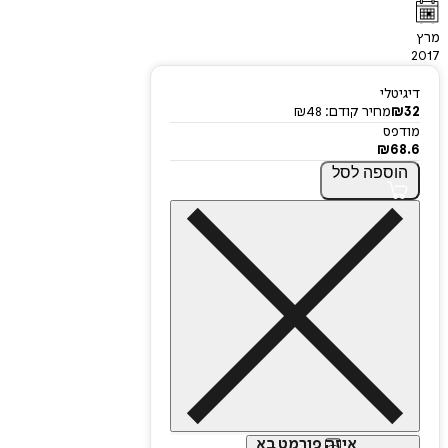
מרץ
2017
דיגיטלי
32
₪
מחיר קודם:
48
₪
מודפס
₪
68.6
הוספה
לסל
איזה פורמט בא