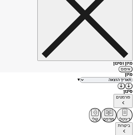
מיון וסינון
איפוס
מיון
▾
סינון
פורמטים
דיגיטלי
מודפס
קולי
ביקורות