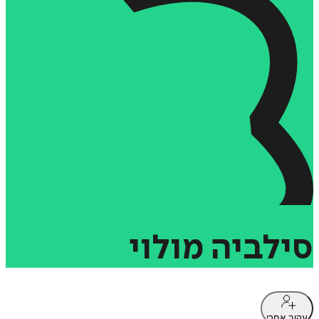
סילביה
מולוי
עקוב אחרי