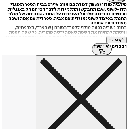
סילביה מולוי (1938) למדה בבואנוס איירס בבית הספר האנגלי
הדו-לשוני, שבו התבקשו התלמידות לדבר חצי יום רק באנגלית,
ועונשים כבדים הוטלו על העוברות על החוק. גם ביתה של מולוי
התנהל בפיצול לשוני: אנגלית עם אביה, ספרדית עם אִמה ושפה
מעורבת עם אחותה.
בתום נעוריה נסעה מולוי ללמוד בסורבון שבפריז, בצרפתית,
וניסתה להחיות את השפה שאִמה ירשה מהוריה. כל שפה תפסה
מרחבים שונים וחיוניים בחייה של הסופרת, דבר שמשתקף בספרה
לקרוא עוד
"לחיות בים לשונות" (2016), ספר שבו הקורא מגלה מהו מקור
קסמה של הפרוזה שלה: לכתוב בתרגום, לשמוע הדים של שפות
1 ספרים
מיון וסינון
אחרות. והשפה, תמיד, בסימן שאלה, או כדמות ספרותית מרכזית.
יותר מארבעים שנה התגוררה מולוי בארצות-הברית, ושם למדה
ולימדה באוניברסיטאות פרינסטון, ייל וכן באוניברסיטת ניו יורק,
שבה ייסדה תוכנית MFA בכתיבה יוצרת בספרדית.
מולוי עסקה שנים רבות בחקר כתיבה אוטוביוגרפית, והיתה סופרת
חלוצית בעיסוק בנושא האהבה בין נשים, למשל בספריה "בקרוב,
כלא" (1981), "דמיון משתנה" (2003), "גוף ראשון שני" (2010),
בספר העיון "פוזות מסוף המאה" (2012) וכן, במסות נוקבות
שונות, שבהן היא עוסקת בנושאי גיוון מיני, ובפרט בנושא
ההומוסקסואליות בספרות הלטינו-אמריקאית. "גוף ראשון שני"
הוא ספרה הראשון של סילביה מולוי שיוצא לאור בתרגום עברי.