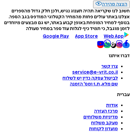
הצצה מהירה
חשוב לנו שקריאה תהיה תענוג נגיש, ולכן חלק גדול מהספרים
אצלנו באתר עולים פחות מהמחיר הקטלוגי המודפס בגב הספר.
בנוסף למחיר המופחת באופן קבוע באתר, יש גם מבצעים מיוחדים
לזמן מוגבל, כי תמיד כיף לגלות עוד ספר במחיר מעולה
Google Play
App Store
Web App
דברו איתנו
צרו קשר
service@e-vrit.co.il
לביטול עסקה
כדין יש לשלוח
שם מלא, ת.ז ומס
'
הזמנה
עברית
אודות
מרכז העזרה
מדיניות משלוחים
מעקב משלוח
מועדון לקוחות