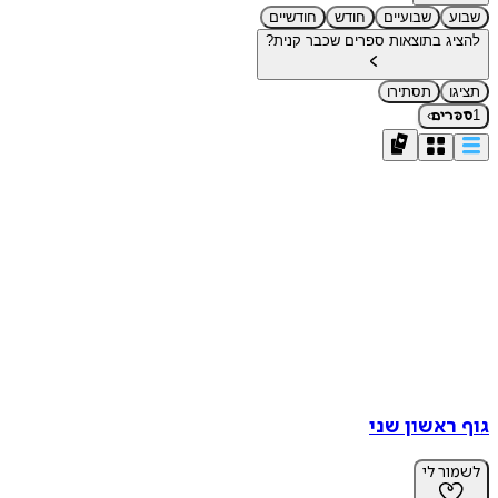
שבוע
שבועיים
חודש
חודשיים
להציג בתוצאות ספרים שכבר קנית?
תציגו
תסתירו
›
1
ספרים
גוף ראשון שני
לשמור לי