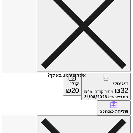
איזה פורמט בא לך?
יגיטלי
קולי
₪
20
₪
3
מחיר קודם:
45
₪
מבצע עד:
31/08/2026
ליחה
כמתנה