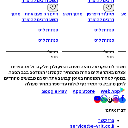
דרכים להיפרד
תשע דרכים להיפרד
מייג'ור דיפרשן - מתוך תשע
חיים רק פעם אחת - מתוך
דרכים להיפרד
תשע דרכים להיפרד
סנונית ליס
סנונית ליס
סנונית ליס
סנונית ליס
דיגיטלי
דיגיטלי
10
₪
10
₪
ב לנו שקריאה תהיה תענוג נגיש, ולכן חלק גדול מהספרים
לנו באתר עולים פחות מהמחיר הקטלוגי המודפס בגב הספר.
וסף למחיר המופחת באופן קבוע באתר, יש גם מבצעים מיוחדים
ן מוגבל, כי תמיד כיף לגלות עוד ספר במחיר מעולה
Google Play
App Store
Web App
ו איתנו
צרו קשר
service@e-vrit.co.il