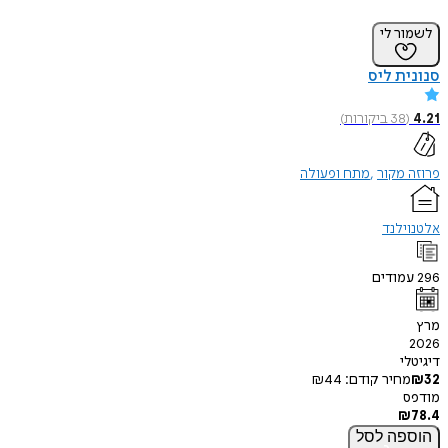
מור לי
נית ליס
4
(
38
ביקורות
)
זה מקור
מתח ופעולה
נוילנד
2
עמודים
ץ
20
יטלי
₪
מחיר קודם:
44
₪
פס
₪
7
וספה
לסל