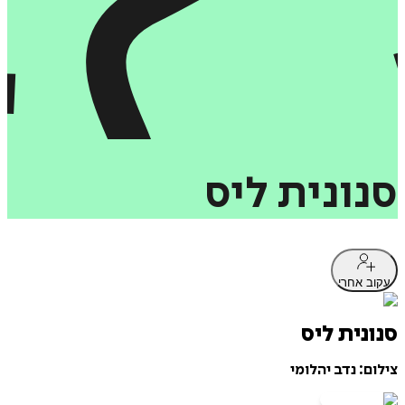
נונית
ליס
וב אחרי
ונית ליס
ום: נדב יהלומי