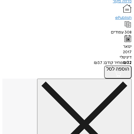
זה מקור
ePubl
3
עמודים
אר
2
יטלי
₪
מחיר קודם:
37
₪
וספה
לסל