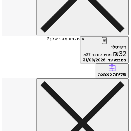
איזה פורמט בא לך?
יגיטלי
₪
3
מחיר קודם:
37
₪
מבצע עד:
31/08/2026
ליחה
כמתנה