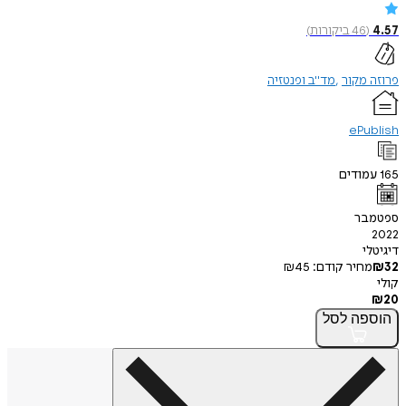
4
(
46
ביקורות
)
זה מקור
מד"ב ופנטזיה
ePubl
עמודים
טמבר
20
יטלי
₪
מחיר קודם:
45
₪
י
₪
וספה
לסל