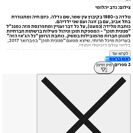
ום: נדב יהלומי
נולדה ב-1980 בקיבוץ עין שמר, שם גדלה. כיום חיה ומתגוררת
 אביב, עם בן זוגה ועם שני ילדיהם.
בת מלידה (כמעט), על כל דבר ועניין ומתפרנסת מזה כמנכ"ל
ונית תוכן" - המספקת תוכן וניהול פעילות ברשתות חברתיות
גוון חברות מהמובילות במשק. כותבת הרומן "כל הג'אז הזה"
בעריכת מיכל חרותי, שיצא מטעם "סנונית תוכן" בפברואר 2017,
ווי עולם דיגיטלי ייחודי.
לת תואר ראשון בפסיכולוגיה. שימשה בעבר כמבקרת מוזיקה,
רוא עוד
ככתבת תרבות וטכנולוגיה ב"נענע 10" וב"עכבר אונליין" וכתבה
ש בראש
וון מגזינים וכלי תקשורת. בזמנה הלא פנוי מלטפת חתולים,
מעת שירים בריפיט, צורכת כמויות מופרזות של קפה וחולמת
מיון וסינון
קיץ.