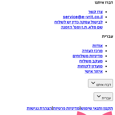
דברו איתנו
צרו קשר
service@e-vrit.co.il
לביטול עסקה
כדין יש לשלוח
שם מלא, ת.ז ומס
'
הזמנה
עברית
אודות
מרכז העזרה
מדיניות משלוחים
מעקב משלוח
מועדון לקוחות
איזור אישי
דברו איתנו
עברית
תקנון ותנאי שימוש
|
מדיניות פרטיות
|
הצהרת נגישות