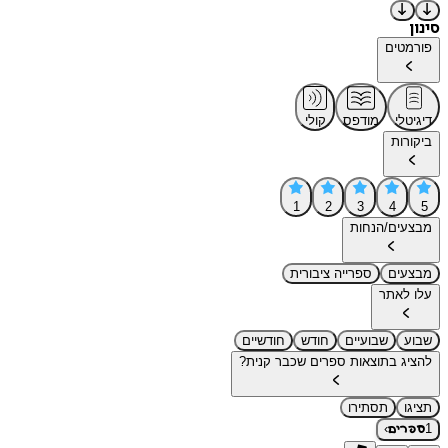
סינון
פורמטים
דיגיטלי
מודפס
קולי
ביקורות
1
2
3
4
5
מבצעים/הנחות
מבצעים
ספרייה ציבורית
עלו לאתר
שבוע
שבועיים
חודש
חודשיים
להציג בתוצאות ספרים שכבר קנית?
תציגו
תסתירו
›
1
ספרים