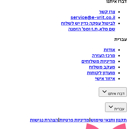
דברו איתנו
צרו קשר
service@e-vrit.co.il
לביטול עסקה
כדין יש לשלוח
שם מלא, ת.ז ומס
'
הזמנה
עברית
אודות
מרכז העזרה
מדיניות משלוחים
מעקב משלוח
מועדון לקוחות
איזור אישי
דברו איתנו
עברית
תקנון ותנאי שימוש
|
מדיניות פרטיות
|
הצהרת נגישות