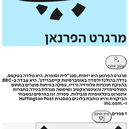
מרגרט
הפרנאן
עקוב אחרי
מרגרט הֵפֶרנאן היא יזמית, מנכ"לית וסופרת. היא נולדה בטקסס,
גדלה בהולנד ולמדה באוניברסיטת קיימברידג'. היא עבדה ב-BBC
בהפקת תוכניות טלוויזיה ורדיו, עסקה בפיתוח מוצרים בתחום
המולטימדיה והאינטראקטיב ושימשה מנהלת בכירה בחברות
אינטרנט בינלאומיות מובילות. ספריה זכו בפרסים ובשבחי
הביקורת והיא כותבת בלוגים במסגרת Huffington Post
ו-.Inc.com
1 ספרים
מיון וסינון