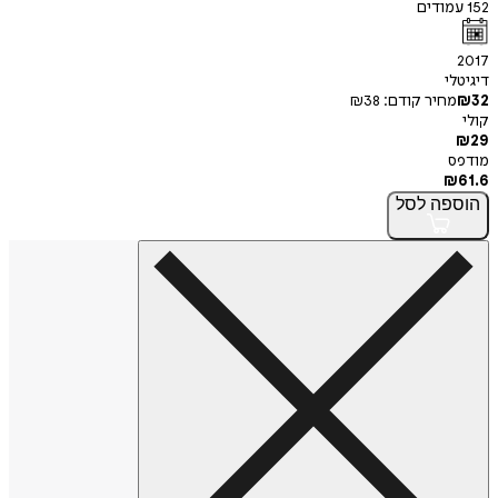
152
עמודים
2017
דיגיטלי
32
₪
מחיר קודם:
38
₪
קולי
₪
29
מודפס
₪
61.6
הוספה
לסל