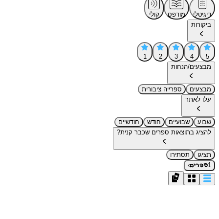
דיגיטלי
מודפס
קולי
ביקורות
1
2
3
4
5
מבצעים/הנחות
מבצעים
ספרייה ציבורית
עלו לאתר
שבוע
שבועיים
חודש
חודשיים
להציג בתוצאות ספרים שכבר קנית?
תציגו
תסתירו
›
1
ספרים