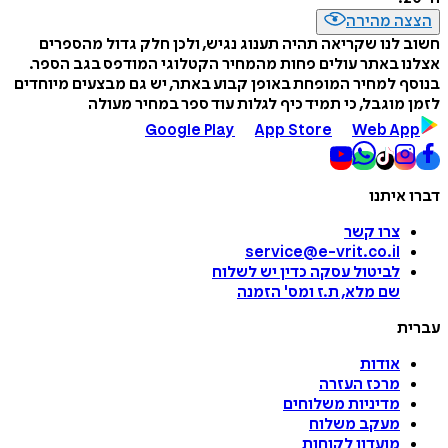
הצצה מהירה
חשוב לנו שקריאה תהיה תענוג נגיש, ולכן חלק גדול מהספרים
אצלנו באתר עולים פחות מהמחיר הקטלוגי המודפס בגב הספר.
בנוסף למחיר המופחת באופן קבוע באתר, יש גם מבצעים מיוחדים
לזמן מוגבל, כי תמיד כיף לגלות עוד ספר במחיר מעולה
Google Play
App Store
Web App
דברו איתנו
צרו קשר
service@e-vrit.co.il
לביטול עסקה
כדין יש לשלוח
שם מלא, ת.ז ומס
'
הזמנה
עברית
אודות
מרכז העזרה
מדיניות משלוחים
מעקב משלוח
מועדון לקוחות