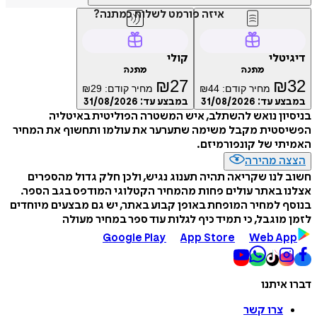
איזה פורמט לשלוח כמתנה?
דיגיטלי
קולי
מתנה
מתנה
₪
27
₪
32
מחיר קודם:
44
₪
מחיר קודם:
29
₪
במבצע עד:
31/08/2026
במבצע עד:
31/08/2026
בניסיון נואש להשתלב, איש המשטרה הפוליטית באיטליה
הפשיסטית מקבל משימה שתערער את עולמו ותחשוף את המחיר
האמיתי של קונפורמיזם.
הצצה מהירה
חשוב לנו שקריאה תהיה תענוג נגיש, ולכן חלק גדול מהספרים
אצלנו באתר עולים פחות מהמחיר הקטלוגי המודפס בגב הספר.
בנוסף למחיר המופחת באופן קבוע באתר, יש גם מבצעים מיוחדים
לזמן מוגבל, כי תמיד כיף לגלות עוד ספר במחיר מעולה
Google Play
App Store
Web App
דברו איתנו
צרו קשר