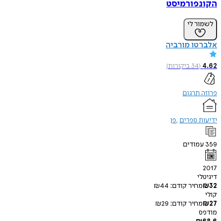
הקונפורמיסט
לשמור לי
אלברטו מורביה
4.62
(
34
ביקורות
)
פרוזה תרגום
ידיעות ספרים
פן
359
עמודים
2017
דיגיטלי
32
₪
מחיר קודם:
44
₪
קולי
27
₪
מחיר קודם:
29
₪
מודפס