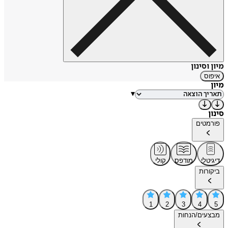
מיון וסינון
איפוס
מיון
▾
סינון
פורמטים
דיגיטלי
מודפס
קולי
ביקורות
1
2
3
4
5
מבצעים/הנחות