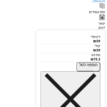
סלע מאיר
190
עמודים
ינואר
2017
דיגיטלי
₪
39
קולי
₪
29
מודפס
₪
75.2
הוספה
לסל