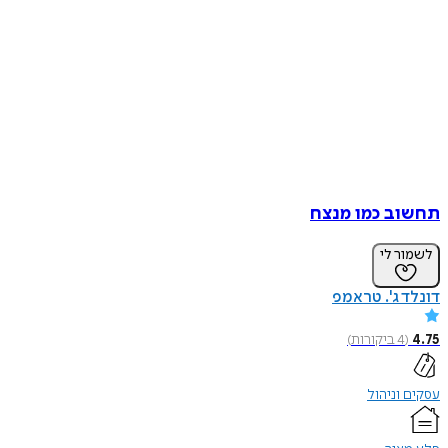
תחשוב כמו מנצח
לשמור לי
דונלד ג'. טראמפ
4.75
(
4
ביקורות
)
עסקים וניהול