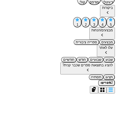
דיגיטלי
מודפס
קולי
ביקורות
1
2
3
4
5
מבצעים/הנחות
מבצעים
ספרייה ציבורית
עלו לאתר
שבוע
שבועיים
חודש
חודשיים
להציג בתוצאות ספרים שכבר קנית?
תציגו
תסתירו
›
2
ספרים