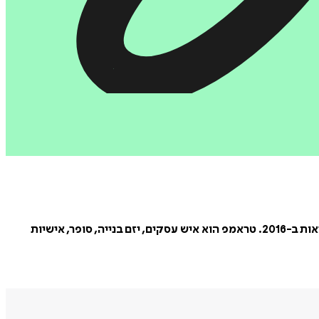
דונלד ג'ון טראמפ (באנגלית: Donald John Trump; נולד ב-14 ביוני 1946) הוא הנשיא הנבחר של ארצות הברית, עם זכייתו בבחירות לנשיאות ב-2016. טראמפ הוא איש עסקים, יזם בנייה, סופר, אישיות