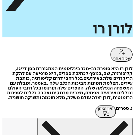
לורן
רו
עקוב אחרי
לורן רו היא סופרת רב-מכר בינלאומית המתגוררת בסן דייגו,
קליפורניה, שם, בנוסף לכתיבת ספרים, היא מופיעה עם להקת
הריקודים שלה באירועים בכל רחבי דרום קליפורניה, כותבת
שירים, מצלמת תמונות מביכות הכלב שלה , באסטר, ומבלה עם
המשפחה הנפלאה שלה. הספרים שלה תורגמו בכל רחבי העולם
וכוללים אירועים מפתים, מצבים מרתקים ואהבה כללית לספרות
הרומנטית, לורן יצרה עולם משלה, מלא חוכמה ותשוקה חושנית.
3 ספרים
מיון וסינון