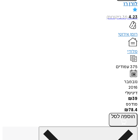
לורן רו
4.23
(
31
ביקורות
)
רומן אירוטי
מלודי
375
עמודים
נובמבר
2016
דיגיטלי
₪
39
מודפס
₪
78.4
הוספה
לסל