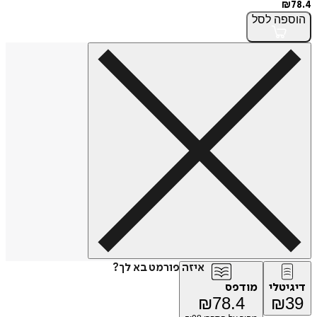
₪
78.4
הוספה
לסל
איזה פורמט בא לך?
דיגיטלי
מודפס
₪
78.4
₪
39