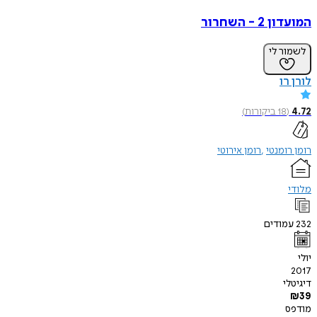
המועדון 2 - השחרור
לשמור לי
לורן רו
4.72
(
18
ביקורות
)
רומן רומנטי
רומן אירוטי
מלודי
232
עמודים
יולי
2017
דיגיטלי
₪
39
מודפס