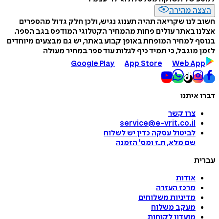
הצצה מהירה
חשוב לנו שקריאה תהיה תענוג נגיש, ולכן חלק גדול מהספרים
אצלנו באתר עולים פחות מהמחיר הקטלוגי המודפס בגב הספר.
בנוסף למחיר המופחת באופן קבוע באתר, יש גם מבצעים מיוחדים
לזמן מוגבל, כי תמיד כיף לגלות עוד ספר במחיר מעולה
Google Play
App Store
Web App
דברו איתנו
צרו קשר
service@e-vrit.co.il
לביטול עסקה
כדין יש לשלוח
שם מלא, ת.ז ומס
'
הזמנה
עברית
אודות
מרכז העזרה
מדיניות משלוחים
מעקב משלוח
מועדון לקוחות