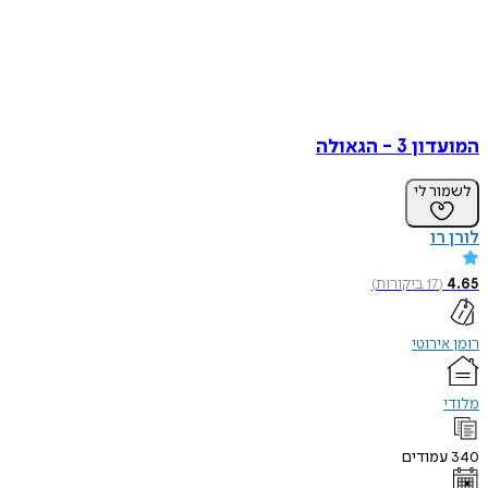
המועדון 3 - הגאולה
לשמור לי
לורן רו
4.65
(
17
ביקורות
)
רומן אירוטי
מלודי
340
עמודים