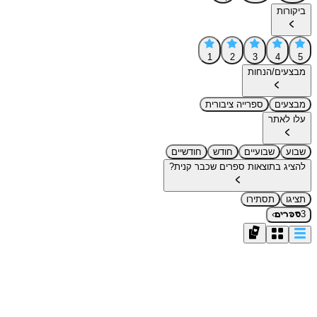
ביקורות
1
2
3
4
5
מבצעים/הנחות
מבצעים
ספרייה ציבורית
עלו לאתר
שבוע
שבועיים
חודש
חודשיים
להציג בתוצאות ספרים שכבר קנית?
תציגו
תסתירו
›
3
ספרים