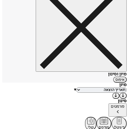
מיון וסינון
איפוס
מיון
▾
סינון
פורמטים
דיגיטלי
מודפס
קולי