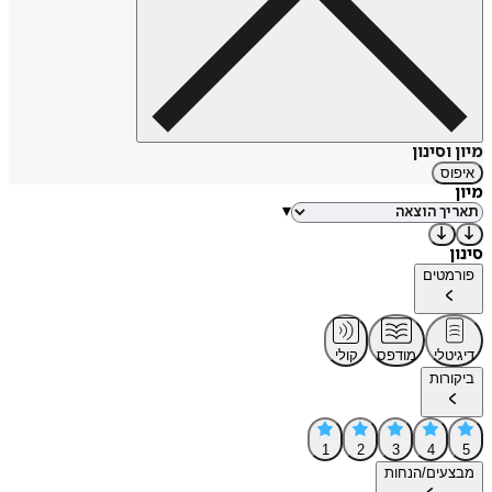
מיון וסינון
איפוס
מיון
▾
סינון
פורמטים
דיגיטלי
מודפס
קולי
ביקורות
1
2
3
4
5
מבצעים/הנחות