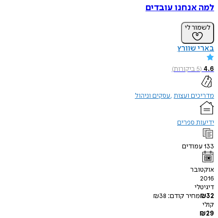
למה אנחנו עובדים
לשמור לי
בארי שוורץ
4.6
(
5
ביקורות
)
מדריכים ועצות
עסקים וניהול
ידיעות ספרים
133
עמודים
אוקטובר
2016
דיגיטלי
32
₪
מחיר קודם:
38
₪
קולי
₪
29