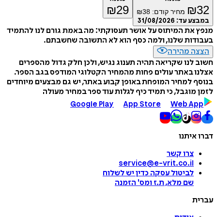
₪
29
₪
32
מחיר קודם:
38
₪
במבצע עד:
31/08/2026
מנפץ את המיתוס על אושר תעסוקתי: מה באמת גורם לנו להתמיד
בעבודות שלנו, ולמה כסף הוא לא התשובה שחשבתם.
הצצה מהירה
חשוב לנו שקריאה תהיה תענוג נגיש, ולכן חלק גדול מהספרים
אצלנו באתר עולים פחות מהמחיר הקטלוגי המודפס בגב הספר.
בנוסף למחיר המופחת באופן קבוע באתר, יש גם מבצעים מיוחדים
לזמן מוגבל, כי תמיד כיף לגלות עוד ספר במחיר מעולה
Google Play
App Store
Web App
דברו איתנו
צרו קשר
service@e-vrit.co.il
לביטול עסקה
כדין יש לשלוח
שם מלא, ת.ז ומס
'
הזמנה
עברית