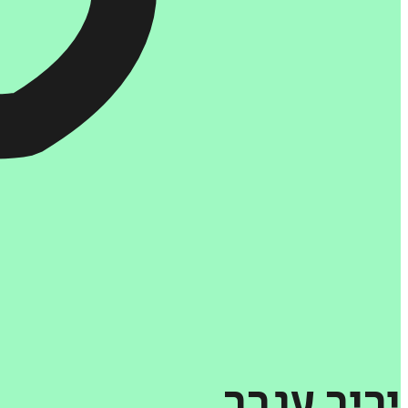
יריב
ענבר