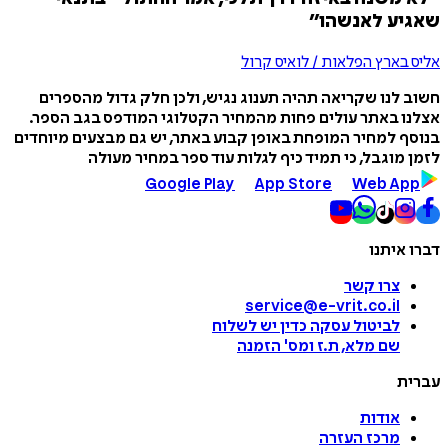
שאגיע לאנשהו״
אליס בארץ הפלאות / לואיס קרול
חשוב לנו שקריאה תהיה תענוג נגיש, ולכן חלק גדול מהספרים
אצלנו באתר עולים פחות מהמחיר הקטלוגי המודפס בגב הספר.
בנוסף למחיר המופחת באופן קבוע באתר, יש גם מבצעים מיוחדים
לזמן מוגבל, כי תמיד כיף לגלות עוד ספר במחיר מעולה
Google Play
App Store
Web App
דברו איתנו
צרו קשר
service@e-vrit.co.il
לביטול עסקה
כדין יש לשלוח
שם מלא, ת.ז ומס
'
הזמנה
עברית
אודות
מרכז העזרה