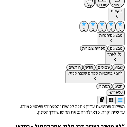
דיגיטלי
מודפס
קולי
ביקורות
1
2
3
4
5
מבצעים/הנחות
מבצעים
ספרייה ציבורית
עלו לאתר
שבוע
שבועיים
חודש
חודשיים
להציג בתוצאות ספרים שכבר קנית?
תציגו
תסתירו
›
0
ספרים
השילוב שחיפשת עדיין מחכה לכישרון הספרותי שימציא אותו.
עד שזה יקרה, כדאי להרחיב את החיפוש דרך הסינון.
״לא משנה באיזה דרך תלכי, אמר החתול - בתנאי