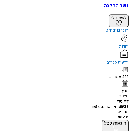
גשר ההלכה
לשמור לי
רונן נויבירט
יהדות
ידיעות ספרים
488
עמודים
מרץ
2020
דיגיטלי
32
₪
מחיר קודם:
54
₪
מודפס
₪
82.6
הוספה
לסל