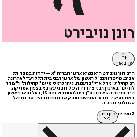
רונן
נויבירט
עקוב אחרי
הרב רונן נויבירט הוא נשיא ארגון חברות"א – יהדות בנוסח תל
אביב, מייסד ומנכ"ל ראשון של ארגון רבני בית הלל ועד לאחרונה
רב קהילת "אהל ארי" ברעננה. כיהן כראש מיזם "קהילות" ו"צוהר
לחגים" בארגון רבני צֹהר והיה שליח בני עקיבא בצפון אמריקה.
הרב נויבירט הוא גם רס"ן במילואים בשייטת 13, בעל תואר ראשון
במתמטיקה ומדעי המחשב ועסק שנים רבות בהיי-טק כמנהל
טכנולוגיות בכיר.
3 ספרים
מיון וסינון