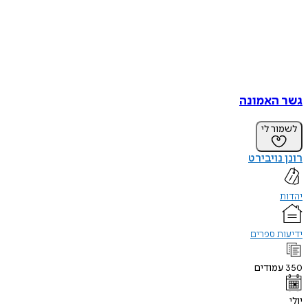
גשר האמונה
לשמור לי
רונן נויבירט
יהדות
ידיעות ספרים
350
עמודים
יולי