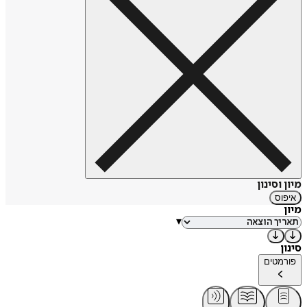
מיון וסינון
איפוס
מיון
▾
סינון
פורמטים