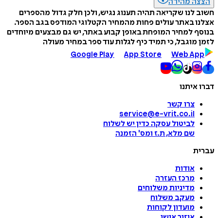
הצצה מהירה
חשוב לנו שקריאה תהיה תענוג נגיש, ולכן חלק גדול מהספרים
אצלנו באתר עולים פחות מהמחיר הקטלוגי המודפס בגב הספר.
בנוסף למחיר המופחת באופן קבוע באתר, יש גם מבצעים מיוחדים
לזמן מוגבל, כי תמיד כיף לגלות עוד ספר במחיר מעולה
Google Play
App Store
Web App
דברו איתנו
צרו קשר
service@e-vrit.co.il
לביטול עסקה
כדין יש לשלוח
שם מלא, ת.ז ומס
'
הזמנה
עברית
אודות
מרכז העזרה
מדיניות משלוחים
מעקב משלוח
מועדון לקוחות
איזור אישי