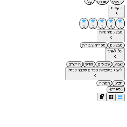
דיגיטלי
מודפס
קולי
ביקורות
1
2
3
4
5
מבצעים/הנחות
מבצעים
ספרייה ציבורית
עלו לאתר
שבוע
שבועיים
חודש
חודשיים
להציג בתוצאות ספרים שכבר קנית?
תציגו
תסתירו
›
3
ספרים