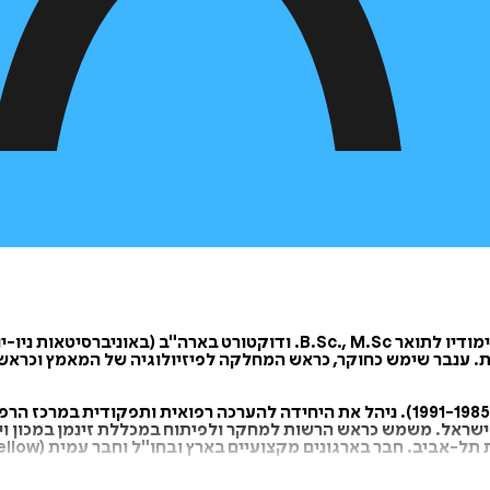
ד"ר עמרי ענבר סיים את לימודיו במכון וינגייט ב1968- והמשיך את לימודיו לתואר
 ענבר שימש כחוקר, כראש המחלקה לפיזיולוגיה של המאמץ וכראש המ
משטרת ישראל. משמש כראש הרשות למחקר ולפיתוח במכללת זינמן במכון ו
מקצועיים בארץ ובחו"ל וחבר עמית (Fellow) באיגוד האמריקאי לרפואת ספורט (ACSM).
 מאמרים ופרקים בכתבי עת מדעיים ובספרים ישראליים ובין-לאומי