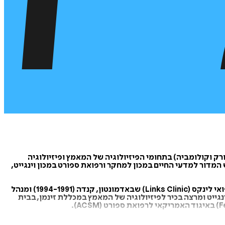
 B.Sc., M.Sc. ודוקטורט בארה"ב (באוניברסיטאות ניו-יורק וקולומביה) בתחומי הפיזיולוגיה של המאמץ ופיזיולוגיה
דור למדעי החיים במכון למחקר ורפואת ספורט במכון וינגייט,
הקים וניהל את היחידה להערכה תפקודית במכון מור למידע רפואי (1991-1985). ניהל את היחידה להערכה רפואית ותפקודית במרכז הרפואי לינקס (Links Clinic) שבאדמונטון, קנדה (1994-1991) ומנהל
ינגייט ומרצה בכיר לפיזיולוגיה של המאמץ במכללת זינמן, בבית
ים.