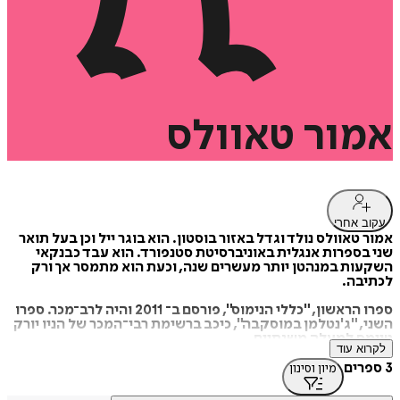
אמור
טאוולס
עקוב אחרי
אמור טאוולס נולד וגדל באזור בוסטון. הוא בוגר ייל וכן בעל תואר
שני בספרות אנגלית באוניברסיטת סטנפורד. הוא עבד כבנקאי
השקעות במנהטן יותר מעשרים שנה, וכעת הוא מתמסר אך ורק
לכתיבה.
ספרו הראשון, "כללי הנימוס", פורסם ב־ 2011 והיה לרב־מכר. ספרו
השני, "ג'נטלמן במוסקבה", כיכב ברשימת רבי־המכר של הניו יורק
טיימס למעלה משנתיים.
לקרוא עוד
טאוולס חי במנהטן עם אשתו ושני ילדיו. הוא חובב אמנות מתחילת
3 ספרים
מיון וסינון
המאה העשרים, מוזיקת ג'ז משנות החמישים, סדרות משטרה
משנות השבעים, תקליטי רוקנרול, אביזרים מיושנים, מנשרים,