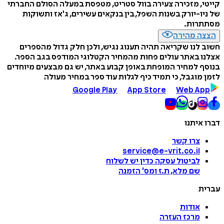
קייטי, מזכירה צעירה בוול סטריט, מטפסת במעלה הסולם החברתי
של ניו-יורק בשנות השפל, בין בנקאים עשירים, ג'אז ותשוקות
מסתתרות.
הצצה מהירה
חשוב לנו שקריאה תהיה תענוג נגיש, ולכן חלק גדול מהספרים
אצלנו באתר עולים פחות מהמחיר הקטלוגי המודפס בגב הספר.
בנוסף למחיר המופחת באופן קבוע באתר, יש גם מבצעים מיוחדים
לזמן מוגבל, כי תמיד כיף לגלות עוד ספר במחיר מעולה
Google Play
App Store
Web App
דברו איתנו
צרו קשר
service@e-vrit.co.il
לביטול עסקה
כדין יש לשלוח
שם מלא, ת.ז ומס
'
הזמנה
עברית
אודות
מרכז העזרה