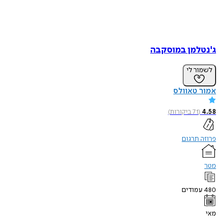
ג'נטלמן במוסקבה
לשמור לי
אמור טאוולס
4.58
(
71
ביקורות
)
פרוזה תרגום
מטר
480
עמודים
מאי