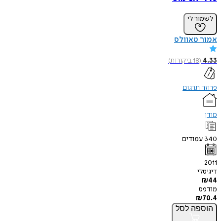
לשמור לי
אמור טאוולס
4.33
(
18
ביקורות
)
פרוזה תרגום
מודן
340
עמודים
2011
דיגיטלי
₪
44
מודפס
₪
70.4
הוספה
לסל