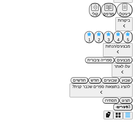
דיגיטלי
מודפס
קולי
ביקורות
1
2
3
4
5
מבצעים/הנחות
מבצעים
ספרייה ציבורית
עלו לאתר
שבוע
שבועיים
חודש
חודשיים
להציג בתוצאות ספרים שכבר קנית?
תציגו
תסתירו
›
3
ספרים