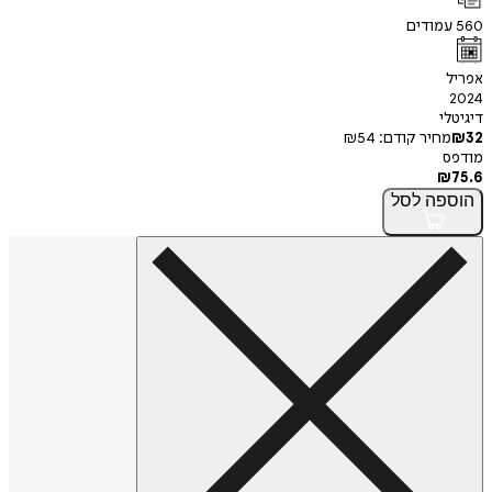
560
עמודים
אפריל
2024
דיגיטלי
32
₪
מחיר קודם:
54
₪
מודפס
₪
75.6
הוספה
לסל