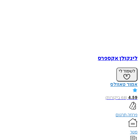
לינקולן אקספרס
לשמור לי
אמור טאוולס
4.59
(
68
ביקורות
)
פרוזה תרגום
מטר