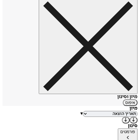
מאפי בוקר, פסטה, אלכוהול, ימי שלג, טוסקנה, פרובנס, דיסנילנד,
הוליווד, השחקנים מקזבלנקה, ג'יימס בונד, קפטן קירק, בוב דילן
(השלבים המוקדמים, האמצעיים והמאוחרים), השעות הקטנות של
הלילה, משחקי קלפים, בתי קפה, ועוגיות של שתי הסבתות שלו.
מיון וסינון
איפוס
מיון
▾
סינון
פורמטים