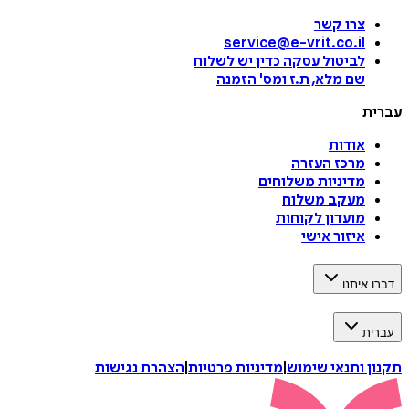
צרו קשר
service@e-vrit.co.il
לביטול עסקה
כדין יש לשלוח
שם מלא, ת.ז ומס
'
הזמנה
עברית
אודות
מרכז העזרה
מדיניות משלוחים
מעקב משלוח
מועדון לקוחות
איזור אישי
דברו איתנו
עברית
תקנון ותנאי שימוש
|
מדיניות פרטיות
|
הצהרת נגישות