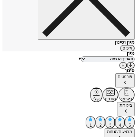
מיון וסינון
איפוס
מיון
▾
סינון
פורמטים
דיגיטלי
מודפס
קולי
ביקורות
1
2
3
4
5
מבצעים/הנחות