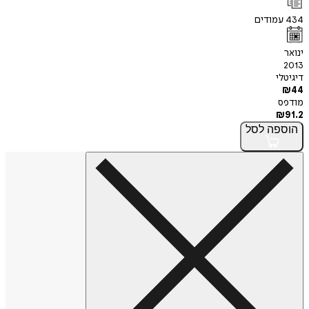
434
עמודים
ינואר
2013
דיגיטלי
₪
44
מודפס
₪
91.2
הוספה
לסל