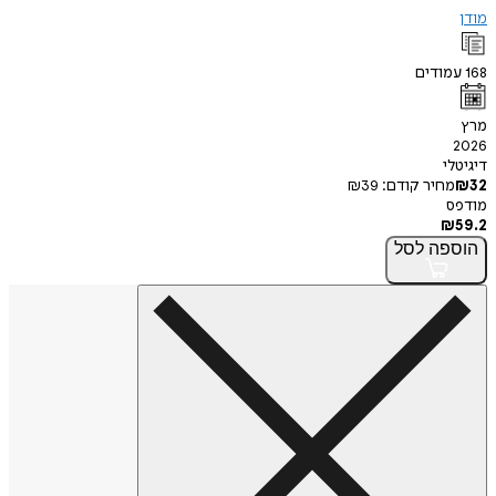
מודן
168
עמודים
מרץ
2026
דיגיטלי
32
₪
מחיר קודם:
39
₪
מודפס
₪
59.2
הוספה
לסל