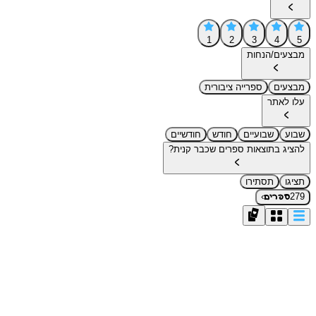
1
2
3
4
5
מבצעים/הנחות
מבצעים
ספרייה ציבורית
עלו לאתר
שבוע
שבועיים
חודש
חודשיים
להציג בתוצאות ספרים שכבר קנית?
תציגו
תסתירו
›
279
ספרים