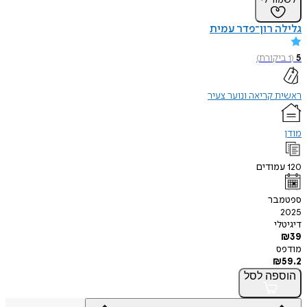
לשמור לי
גלילה רון־פדר עמית
5
(
1
ביקורת
)
ראשית קריאה ונוער צעיר
מודן
120
עמודים
ספטמבר
2025
דיגיטלי
₪
39
מודפס
₪
59.2
הוספה
לסל