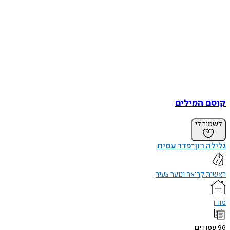
קוסם המילים
לשמור לי
גלילה רון־פדר עמית
ראשית קריאה ונוער צעיר
מודן
96
עמודים