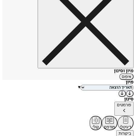
מיון וסינון
איפוס
מיון
▾
סינון
פורמטים
דיגיטלי
מודפס
קולי
ביקורות