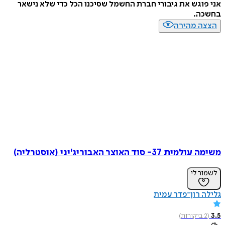
אני פוגש את גיבורי חברת החשמל שסיכנו הכל כדי שלא נישאר
בחשכה.
הצצה מהירה
משימה עולמית 37- סוד האוצר האבוריג'יני (אוסטרליה)
לשמור לי
גלילה רון־פדר עמית
3.5
(
2
ביקורות
)