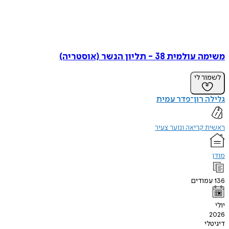
משימה עולמית 38 - תליון הנשר (אוסטריה)
לשמור לי
גלילה רון־פדר עמית
ראשית קריאה ונוער צעיר
מודן
136
עמודים
יולי
2026
דיגיטלי