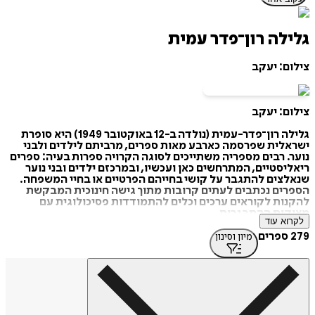
גלילה רון־פדר עמית
צילום: יעקב
צילום: יעקב
גלילה רון־פדר-עמית (נולדה ב-12 באוקטובר 1949) היא סופרת
ישראלית שפרסמה כארבע מאות ספרים, מרביתם לילדים ולבני
נוער. רבים מספריה משתייכים לסוגה הקרויה ספרות בעיה: ספרים
ריאליסטיים, המתרחשים כאן ועכשיו, ובמרכזם ילדים ובני נוער
שנאלצים להתגבר על קושי בחייהם הפרטיים או בחיי המשפחה.
הספרים נכתבים לעתים קרובות מתוך גישה חינוכית המבקשת
להקנות לקוראים ערכים וכלים להתמודדות פסיכולוגית עם
מצוקות ההתבגרות.
לקרוא עוד
279 ספרים
מיון וסינון