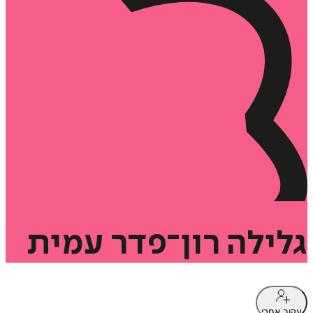
גלילה
רון־פדר
עמית
עקוב אחרי