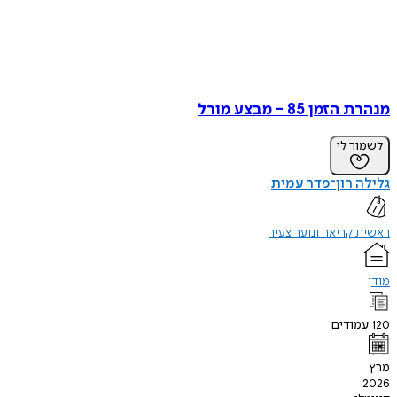
מנהרת הזמן 85 - מבצע מורל
לשמור לי
גלילה רון־פדר עמית
ראשית קריאה ונוער צעיר
מודן
120
עמודים
מרץ
2026