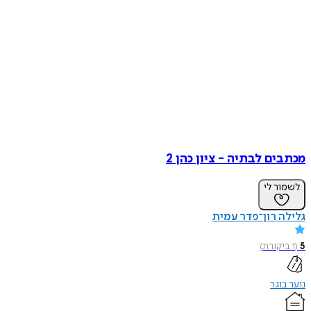
מכתבים לבתיה - ציון כהן 2
לשמור לי
גלילה רון־פדר עמית
5
(
1
ביקורת
)
נוער בוגר