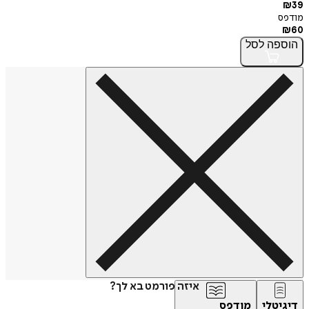
₪
39
מודפס
₪
60
הוספה
לסל
איזה פורמט בא לך?
דיגיטלי
מודפס