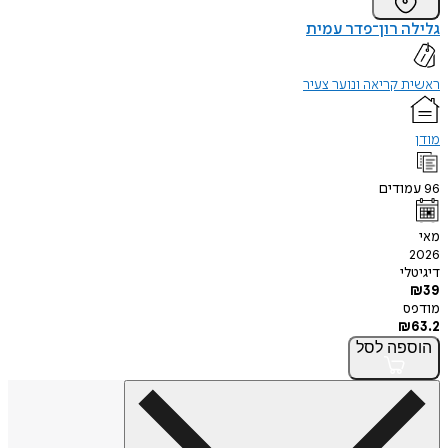
גלילה רון־פדר עמית
ראשית קריאה ונוער צעיר
מודן
96
עמודים
מאי
2026
דיגיטלי
₪
39
מודפס
₪
63.2
הוספה
לסל