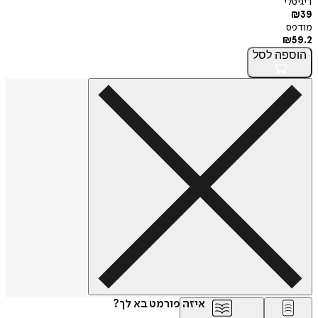
דיגיטלי
₪
39
מודפס
₪
59.2
הוספה
לסל
איזה פורמט בא לך?