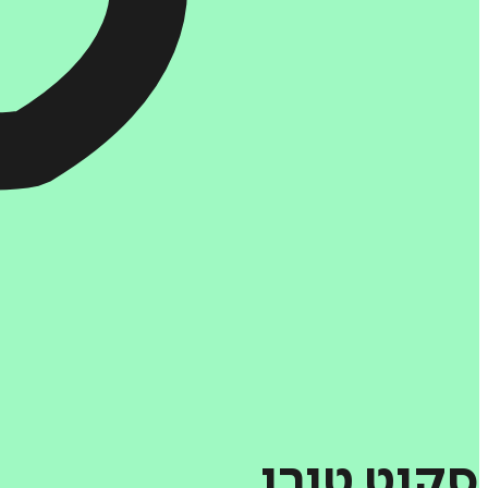
סקוט
טורו