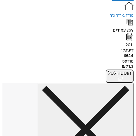
מודן
אריה ניר
269
עמודים
2011
דיגיטלי
₪
44
מודפס
₪
71.2
הוספה
לסל