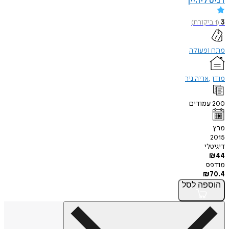
דניס ליהיין
3
(
1
ביקורת
)
מתח ופעולה
מודן
אריה ניר
200
עמודים
מרץ
2015
דיגיטלי
₪
44
מודפס
₪
70.4
הוספה
לסל