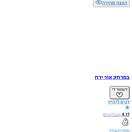
הצצה מהירה
במרחק אור ירח
לשמור לי
דניס ליהיין
4.17
(
6
ביקורות
)
מתח ופעולה