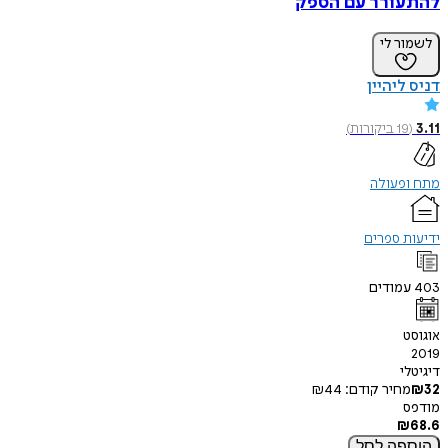
להתעורר עם הספק
לשמור לי
דניס ליהיין
3.11
(
19
ביקורות
)
מתח ופעולה
ידיעות ספרים
403
עמודים
אוגוסט
2019
דיגיטלי
32
₪
מחיר קודם:
44
₪
מודפס
₪
68.6
הוספה
לסל