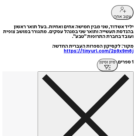
עקוב אחרי
יליד אשדוד, שני מבין חמישה אחים ואחיות. בעל תואר ראשון
בהנדסת תעשייה ותואר שני במנהל עסקים. מתגורר במושב צופית
ועובד בחברת התרופות "טבע".
מקור: לקסיקון הספרות העברית החדשה
https://tinyurl.com/2p9x9m6j
1 ספרים
מיון וסינון