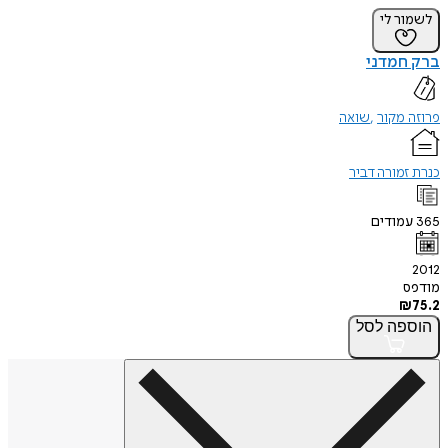
לשמור לי
ברק חמדני
פרוזה מקור
שואה
כנרת זמורה דביר
365
עמודים
2012
מודפס
₪
75.2
הוספה
לסל