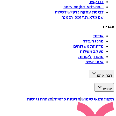
צרו קשר
service@e-vrit.co.il
לביטול עסקה
כדין יש לשלוח
שם מלא, ת.ז ומס
'
הזמנה
עברית
אודות
מרכז העזרה
מדיניות משלוחים
מעקב משלוח
מועדון לקוחות
איזור אישי
דברו איתנו
עברית
תקנון ותנאי שימוש
|
מדיניות פרטיות
|
הצהרת נגישות