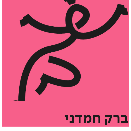
ברק
חמדני