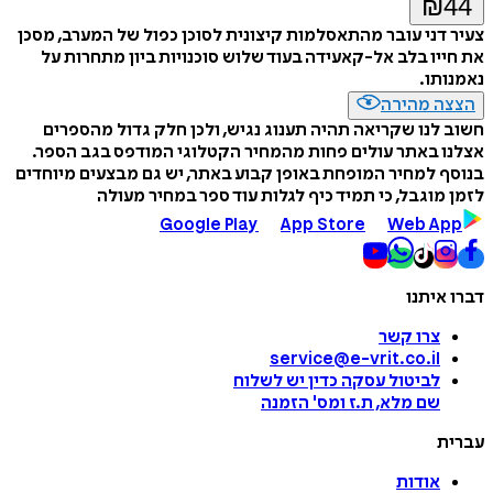
₪
44
צעיר דני עובר מהתאסלמות קיצונית לסוכן כפול של המערב, מסכן
את חייו בלב אל-קאעידה בעוד שלוש סוכנויות ביון מתחרות על
נאמנותו.
הצצה מהירה
חשוב לנו שקריאה תהיה תענוג נגיש, ולכן חלק גדול מהספרים
אצלנו באתר עולים פחות מהמחיר הקטלוגי המודפס בגב הספר.
בנוסף למחיר המופחת באופן קבוע באתר, יש גם מבצעים מיוחדים
לזמן מוגבל, כי תמיד כיף לגלות עוד ספר במחיר מעולה
Google Play
App Store
Web App
דברו איתנו
צרו קשר
service@e-vrit.co.il
לביטול עסקה
כדין יש לשלוח
שם מלא, ת.ז ומס
'
הזמנה
עברית
אודות