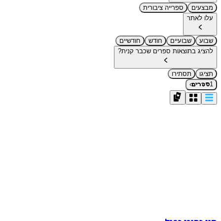
מבצעים
ספרייה ציבורית
עלו לאתר
שבוע
שבועיים
חודש
חודשיים
להציג בתוצאות ספרים שכבר קנית?
תציגו
תסתירו
›
1
ספרים