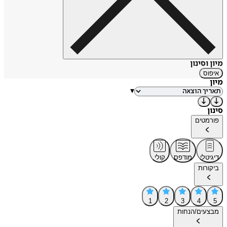
מיון וסינון
איפוס
מיון
▾
סינון
פורמטים
דיגיטלי
מודפס
קולי
ביקורות
1
2
3
4
5
מבצעים/הנחות