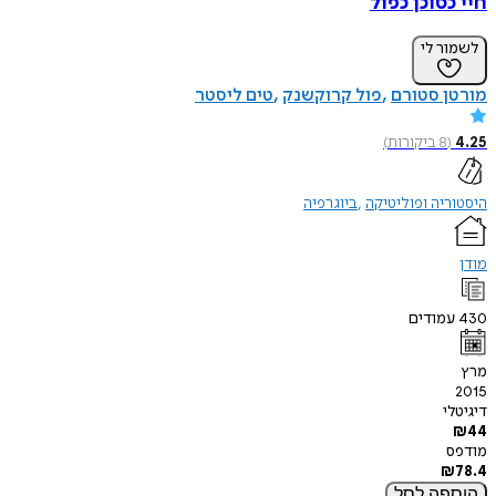
חיי כסוכן כפול
לשמור לי
מורטן סטורם
פול קרוקשנק
טים ליסטר
4.25
(
8
ביקורות
)
היסטוריה ופוליטיקה
ביוגרפיה
מודן
430
עמודים
מרץ
2015
דיגיטלי
₪
44
מודפס
₪
78.4
הוספה
לסל