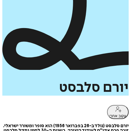
יורם
סלבסט
עקוב אחרי
יורם סלבסט (נולד ב-26 בפברואר 1956) הוא סופר ומשורר ישראלי.
זוכה פרס אקו"ם לעידוד היצירה. בשנות ה-30 לחייו נתקל סלבסט