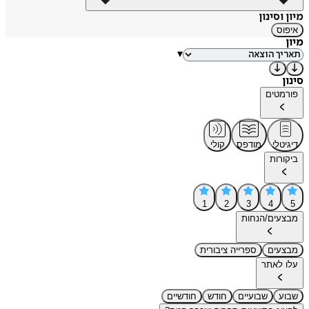
מיון וסינון
איפוס
מיון
▾
סינון
פורמטים
דיגיטלי
מודפס
קולי
ביקורות
1
2
3
4
5
מבצעים/הנחות
מבצעים
ספרייה ציבורית
עלו לאתר
שבוע
שבועיים
חודש
חודשיים