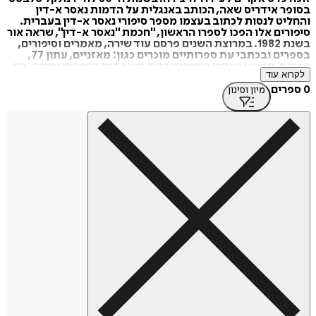
בסופר אידריס שאה, הכותב באנגלית על הדמות נאסר א-דין
והחליט לנסות לכתוב בעצמו מספר סיפורי נאסר א-דין בעברית.
סיפורים אלו הפכו לספרו הראשון, "חכמת "נאסר א-דין", שראה אור
בשנת 1982. במרוצת השנים פרסם עוד שירה, מאמרים וסיפורים,
בספרים ובכתבי עת ספרותיים מוכרים כגון: מאזניים, עתון 77,
פסיפס, מטען ובאתרי אינטרנט רבים העוסקים בספרות ושירה. בין
לקרוא עוד
היתר פרסם ספר המשך לספר הידוע "הנסיך הקטן", בשם "הנסיך
הקטן חוזר", שאף תורגם לאנגלית. ספר השירה שהוציא לאור בשנת
0 ספרים
מיון וסינון
2013, "יותר קרוב מסמוך", זכה בפרס אקו"ם לעידוד היצירה
בתחום השירה. מלאת 50 שנה ליישוב סביון כתב את הספר "סיפורי
סביון" שחולק לכל תושבי היישוב.
מקור: ויקיפדיה
https://tinyurl.com/yykrfpfp