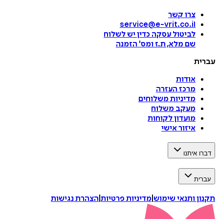
צרו קשר
service@e-vrit.co.il
לביטול עסקה
כדין יש לשלוח
שם מלא, ת.ז ומס
'
הזמנה
עברית
אודות
מרכז העזרה
מדיניות משלוחים
מעקב משלוח
מועדון לקוחות
איזור אישי
דברו איתנו
עברית
תקנון ותנאי שימוש
|
מדיניות פרטיות
|
הצהרת נגישות