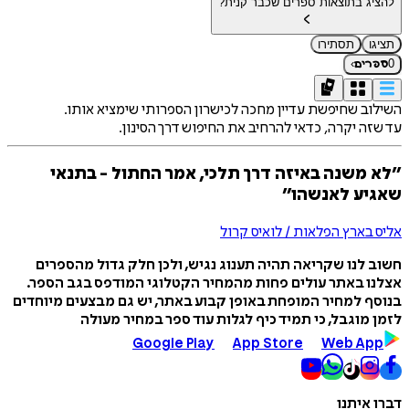
להציג בתוצאות ספרים שכבר קנית?
תציגו
תסתירו
›
0
ספרים
השילוב שחיפשת עדיין מחכה לכישרון הספרותי שימציא אותו.
עד שזה יקרה, כדאי להרחיב את החיפוש דרך הסינון.
״לא משנה באיזה דרך תלכי, אמר החתול - בתנאי
שאגיע לאנשהו״
אליס בארץ הפלאות / לואיס קרול
חשוב לנו שקריאה תהיה תענוג נגיש, ולכן חלק גדול מהספרים
אצלנו באתר עולים פחות מהמחיר הקטלוגי המודפס בגב הספר.
בנוסף למחיר המופחת באופן קבוע באתר, יש גם מבצעים מיוחדים
לזמן מוגבל, כי תמיד כיף לגלות עוד ספר במחיר מעולה
Google Play
App Store
Web App
דברו איתנו