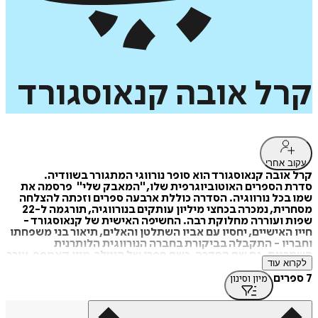
קרל
אובה
קנאוסגורד
עקוב אחרי
קרל אובה קנאוסגורד הוא סופר נורווגי המתגורר בשוודיה.
סדרת הספרים האוטוביוגרפית שלו, "המאבק שלי" פרסמה את
שמו בכל נורווגיה. הסדרה כוללת ארבעה ספרים וזכתה להצלחה
מסחרית, נמכרה בכחצי מיליון עותקים בנורווגיה, תורגמה ל-22
שפות ועוררה מחלוקת רבה. החשיפה האישית של קנאוסגורד -
חייו האישיים, יחסיו עם אביו השתלטן והאלים, תיאור בני משפחתו
וחבריו - התקבלה בביקורת בחברה הנורווגית הלותרנית
השמרנית. גם שם הסדרה, כשם ספרו של היטלר, מיין קאמפף, עורר
לקרוא עוד
ביקורת.
7 ספרים
מיון וסינון