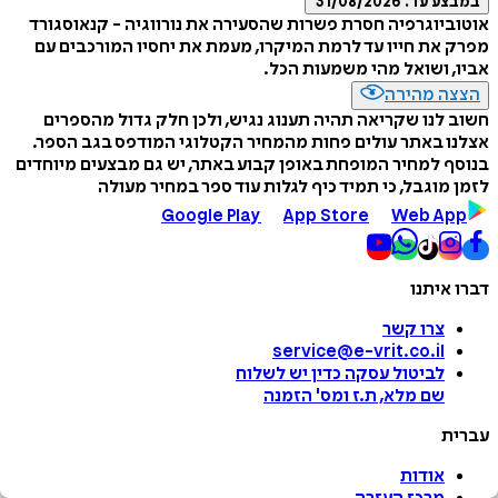
במבצע עד:
31/08/2026
אוטוביוגרפיה חסרת פשרות שהסעירה את נורווגיה - קנאוסגורד
מפרק את חייו עד לרמת המיקרו, מעמת את יחסיו המורכבים עם
אביו, ושואל מהי משמעות הכל.
הצצה מהירה
חשוב לנו שקריאה תהיה תענוג נגיש, ולכן חלק גדול מהספרים
אצלנו באתר עולים פחות מהמחיר הקטלוגי המודפס בגב הספר.
בנוסף למחיר המופחת באופן קבוע באתר, יש גם מבצעים מיוחדים
לזמן מוגבל, כי תמיד כיף לגלות עוד ספר במחיר מעולה
Google Play
App Store
Web App
דברו איתנו
צרו קשר
service@e-vrit.co.il
לביטול עסקה
כדין יש לשלוח
שם מלא, ת.ז ומס
'
הזמנה
עברית
אודות