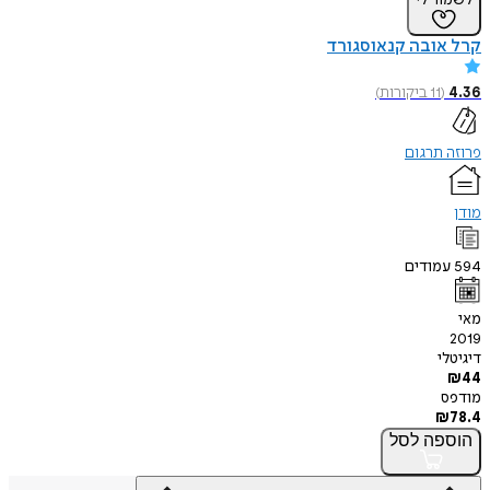
לשמור לי
קרל אובה קנאוסגורד
4.36
(
11
ביקורות
)
פרוזה תרגום
מודן
594
עמודים
מאי
2019
דיגיטלי
₪
44
מודפס
₪
78.4
הוספה
לסל