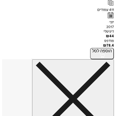
411
עמודים
יוני
2017
דיגיטלי
₪
44
מודפס
₪
78.4
הוספה
לסל