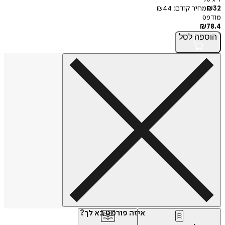
32
₪
מחיר קודם:
44
₪
מודפס
₪
78.4
הוספה
לסל
איזה פורמט בא לך?