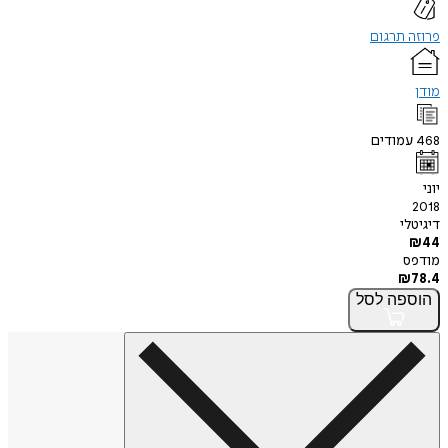
פרוזה תרגום
מודן
468
עמודים
יוני
2018
דיגיטלי
₪
44
מודפס
₪
78.4
הוספה
לסל