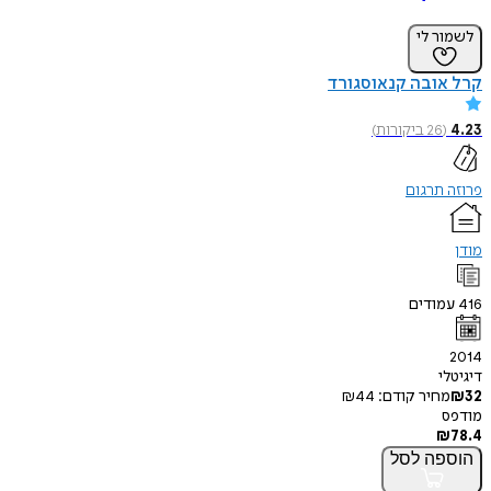
לשמור לי
קרל אובה קנאוסגורד
4.23
(
26
ביקורות
)
פרוזה תרגום
מודן
416
עמודים
2014
דיגיטלי
32
₪
מחיר קודם:
44
₪
מודפס
₪
78.4
הוספה
לסל