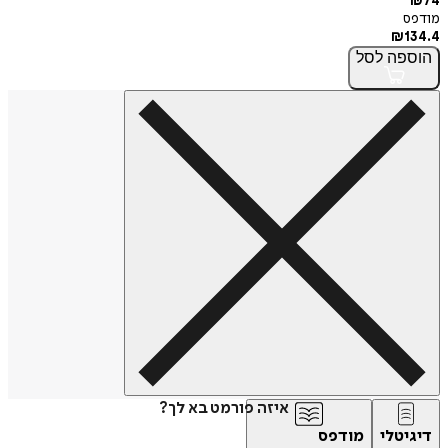
₪
74
מודפס
₪
134.4
הוספה
לסל
איזה פורמט בא לך?
דיגיטלי
מודפס