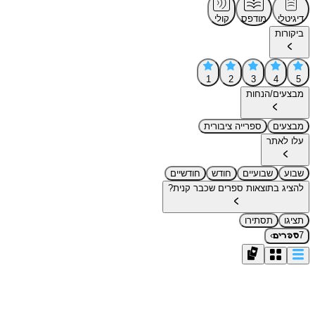
דיגיטלי
מודפס
קולי
ביקורות
1
2
3
4
5
מבצעים/הנחות
מבצעים
ספרייה ציבורית
עלו לאתר
שבוע
שבועיים
חודש
חודשיים
להציג בתוצאות ספרים שכבר קנית?
תציגו
תסתירו
›
7
ספרים