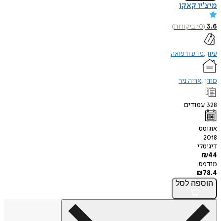
מיצ'יו קאקו
3.6
(
10
ביקורות
)
עיון
מדע ורפואה
מודן
אריה ניר
328
עמודים
אוגוסט
2018
דיגיטלי
₪
44
מודפס
₪
78.4
הוספה
לסל