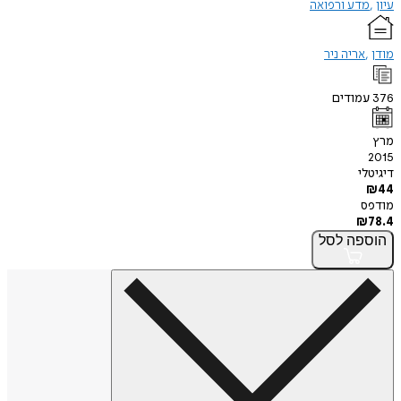
עיון
מדע ורפואה
מודן
אריה ניר
376
עמודים
מרץ
2015
דיגיטלי
₪
44
מודפס
₪
78.4
הוספה
לסל