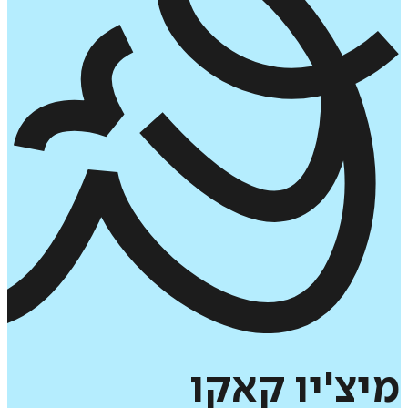
מיצ'יו
קאקו