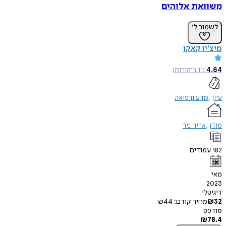
משוואת אלוהים
לשמור לי
מיצ'יו קאקו
4.64
(
11
ביקורות
)
עיון
מדע ורפואה
מודן
אריה ניר
182
עמודים
מאי
2023
דיגיטלי
32
₪
מחיר קודם:
44
₪
מודפס
₪
78.4