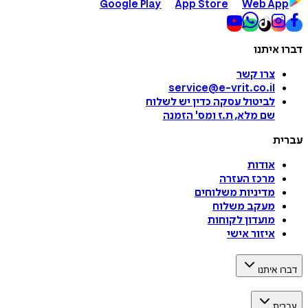
Google Play
App Store
Web App
דברו איתנו
צרו קשר
service@e-vrit.co.il
לביטול עסקה
כדין יש לשלוח
שם מלא, ת.ז ומס
'
הזמנה
עברית
אודות
מרכז העזרה
מדיניות משלוחים
מעקב משלוח
מועדון לקוחות
איזור אישי
דברו איתנו
עברית