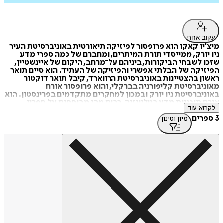
עקוב אחרי
מיצ'יו קאקו הוא פרופסור לפיזיקה תיאורטית באוניברסיטת העיר
ניו יורק, ממייסדי תורת המיתרים, ומחברם של כמה ספרי מדע
שזכו לשבחי הביקורות, ביניהם על־מרחב, היקום של איינשטיין,
הפיזיקה של הבלתי אפשרי והפיזיקה של העתיד. הוא סיים תואר
ראשון בהצטיינות באוניברסיטת הרווארד, קיבל תואר דוקטור
מאוניברסיטת קליפורניה בברקלי, והוא פרופסור אורח
באוניברסיטת ניו יורק ובמכון למחקרים מתקדמים בפרינסטון. הוא
אירח תוכניות מדע בטלוויזיה, רבות מהן מבוססות על ספריו,
לקרוא עוד
בערוצי הטלוויזיה של ה־BBC, בערוץ המדע הבדיוני ובערוץ המדע
ודיסקברי. תוכנית הרדיו השבועית שלו בענייני מדע משודרת
3 ספרים
מיון וסינון
ב־130 תחנות רדיו. פרופסור קאקו כתב מאמרים לעיתונים רבים,
ביניהם וול סטריט ג'ורנל, ניוזוויק, טיים וסיינטיפיק אמריקן, התארח
בתוכניות טלוויזיה רבות, וכיום הוא יועץ מדעי ב־CBS.