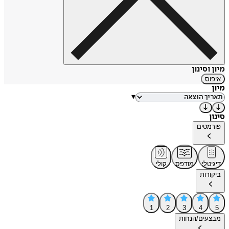
מיון וסינון
איפוס
מיון
▾
סינון
פורמטים
דיגיטלי
מודפס
קולי
ביקורות
1
2
3
4
5
מבצעים/הנחות