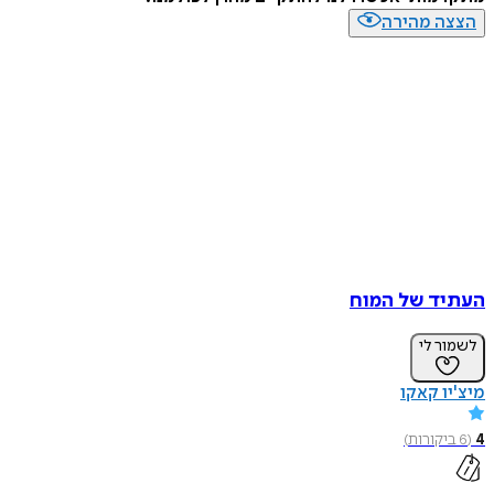
הצצה מהירה
העתיד של המוח
לשמור לי
מיצ'יו קאקו
4
(
6
ביקורות
)