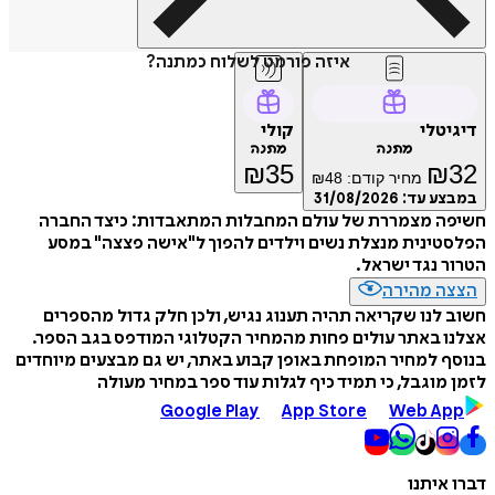
איזה פורמט לשלוח כמתנה?
דיגיטלי
קולי
מתנה
מתנה
₪
35
₪
32
מחיר קודם:
48
₪
במבצע עד:
31/08/2026
חשיפה מצמררת של עולם המחבלות המתאבדות: כיצד החברה
הפלסטינית מנצלת נשים וילדים להפוך ל"אישה פצצה" במסע
הטרור נגד ישראל.
הצצה מהירה
חשוב לנו שקריאה תהיה תענוג נגיש, ולכן חלק גדול מהספרים
אצלנו באתר עולים פחות מהמחיר הקטלוגי המודפס בגב הספר.
בנוסף למחיר המופחת באופן קבוע באתר, יש גם מבצעים מיוחדים
לזמן מוגבל, כי תמיד כיף לגלות עוד ספר במחיר מעולה
Google Play
App Store
Web App
דברו איתנו