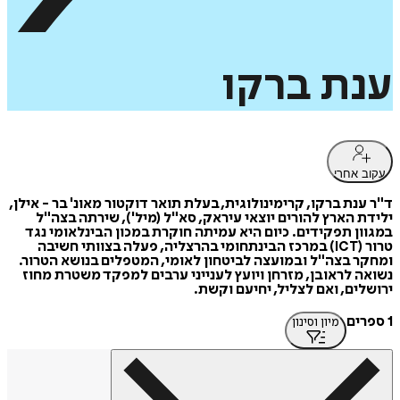
ענת
ברקו
עקוב אחרי
ד"ר ענת ברקו, קרימינולוגית, בעלת תואר דוקטור מאונ' בר - אילן,
ילידת הארץ להורים יוצאי עיראק, סא"ל (מיל'), שירתה בצה"ל
במגוון תפקידים. כיום היא עמיתה חוקרת במכון הבינלאומי נגד
טרור (ICT) במרכז הבינתחומי בהרצליה, פעלה בצוותי חשיבה
ומחקר בצה"ל ובמועצה לביטחון לאומי, המטפלים בנושא הטרור.
נשואה לראובן, מזרחן ויועץ לענייני ערבים למפקד משטרת מחוז
ירושלים, ואם לצליל, יחיעם וקשת.
1 ספרים
מיון וסינון