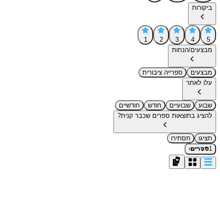
ביקורות
1
2
3
4
5
מבצעים/הנחות
מבצעים
ספרייה ציבורית
עלו לאתר
שבוע
שבועיים
חודש
חודשיים
להציג בתוצאות ספרים שכבר קנית?
תציגו
תסתירו
›
1
ספרים