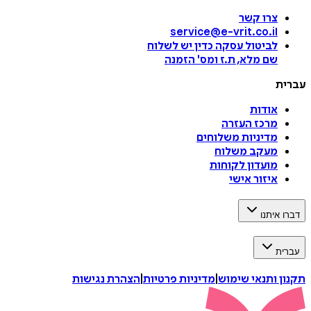
צרו קשר
service@e-vrit.co.il
לביטול עסקה
כדין יש לשלוח
שם מלא, ת.ז ומס
'
הזמנה
עברית
אודות
מרכז העזרה
מדיניות משלוחים
מעקב משלוח
מועדון לקוחות
איזור אישי
דברו איתנו
עברית
תקנון ותנאי שימוש
|
מדיניות פרטיות
|
הצהרת נגישות