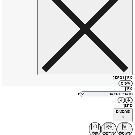
מיון וסינון
איפוס
מיון
▾
סינון
פורמטים
דיגיטלי
מודפס
קולי