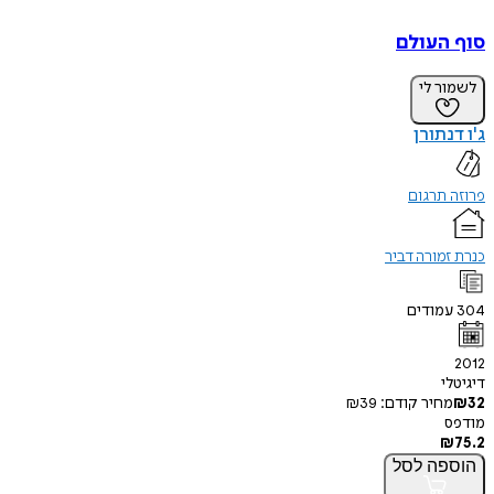
סוף העולם
לשמור לי
ג'ו דנתורן
פרוזה תרגום
כנרת זמורה דביר
304
עמודים
2012
דיגיטלי
32
₪
מחיר קודם:
39
₪
מודפס
₪
75.2
הוספה
לסל