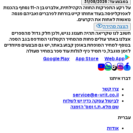
במבצע עד:
31/08/2026
על רקע התפרקות החווה הקהילתית, אלברט בן ה-11 נסחף בהכנות
לאפוקליפסה בעוד אחותו קייט בורחת לפרברים ואביהם מנסה
נואשות לאחות את הקרעים.
הצצה מהירה
חשוב לנו שקריאה תהיה תענוג נגיש, ולכן חלק גדול מהספרים
אצלנו באתר עולים פחות מהמחיר הקטלוגי המודפס בגב הספר.
בנוסף למחיר המופחת באופן קבוע באתר, יש גם מבצעים מיוחדים
לזמן מוגבל, כי תמיד כיף לגלות עוד ספר במחיר מעולה
Google Play
App Store
Web App
דברו איתנו
צרו קשר
service@e-vrit.co.il
לביטול עסקה
כדין יש לשלוח
שם מלא, ת.ז ומס
'
הזמנה
עברית
אודות