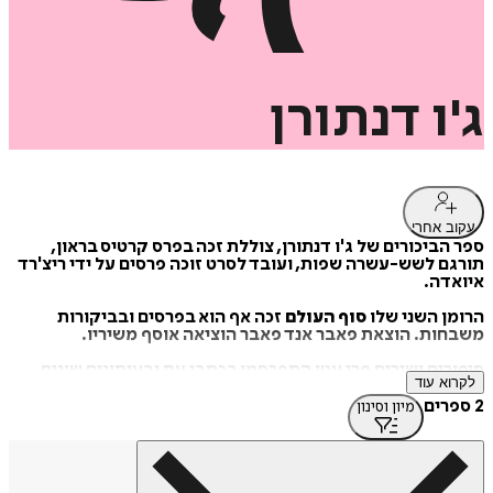
ג'ו
דנתורן
עקוב אחרי
ספר הביכורים של ג'ו דנתורן, צוללת זכה בפרס קרטיס בראון,
תורגם לשש-עשרה שפות, ועובד לסרט זוכה פרסים על ידי ריצ'רד
איואדה.
הרומן השני שלו
סוף העולם
זכה אף הוא בפרסים ובביקורות
משבחות. הוצאת פאבר אנד פאבר הוציאה אוסף משיריו.
סיפורים ושירים פרי עטו התפרסמו בכתבי עת ובעיתונים שונים
לקרוא עוד
כדוגמת פריז ריוויו, מקסוויני'ס ובכתב העת הבריטי לונדון ריוויו
אוף בוקס.
2 ספרים
מיון וסינון