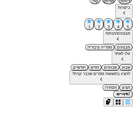
דיגיטלי
מודפס
קולי
ביקורות
1
2
3
4
5
מבצעים/הנחות
מבצעים
ספרייה ציבורית
עלו לאתר
שבוע
שבועיים
חודש
חודשיים
להציג בתוצאות ספרים שכבר קנית?
תציגו
תסתירו
›
2
ספרים