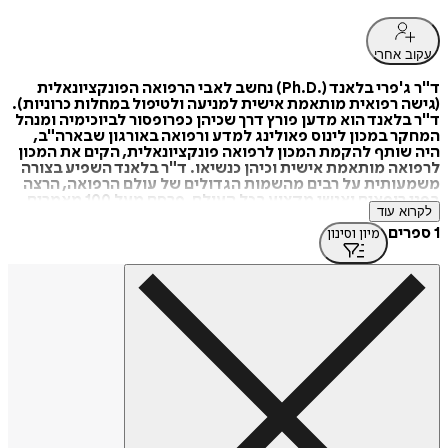
עקוב אחרי
ד"ר ג'פרי בלאנד (.Ph.D) נחשב לאבי הרפואה הפונקציונאלית
(גישה רפואית מותאמת אישית למניעה ולטיפול במחלות כרוניות).
ד"ר בלאנד הוא מדען פורץ דרך שכיהן כפרופסור לביוכימיה ומנהל
המחקר במכון לינוס פאולינג למדע ורפואה באורגון שבארה"ב,
היה שותף להקמת המכון לרפואה פונקציונאלית, הקים את המכון
לרפואה מותאמת אישית וכיהן כנשיאו. ד"ר בלאנד השפיע בצורה
משמעותית על רבים מהשמות הגדולים של עולם הרפואה, הרצה
בפני רופאים ואנשי מקצוע בכל העולם, פרסם מעל 100 מאמרים
לקרוא עוד
מדעיים וכתב 10 ספרים.
1 ספרים
מיון וסינון