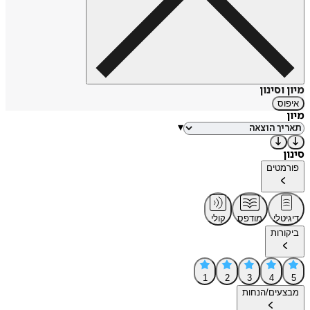
מיון וסינון
איפוס
מיון
▾
סינון
פורמטים
דיגיטלי
מודפס
קולי
ביקורות
1
2
3
4
5
מבצעים/הנחות