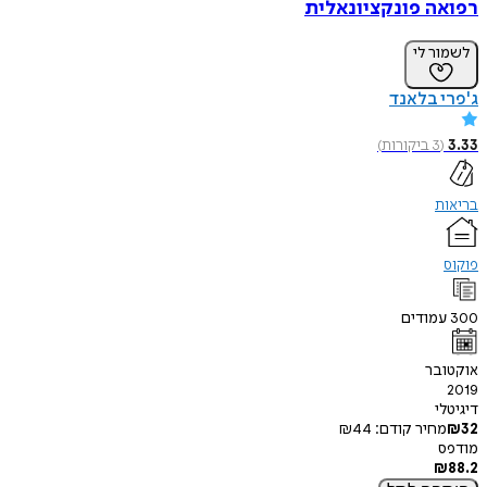
רפואה פונקציונאלית
לשמור לי
ג'פרי בלאנד
3.33
(
3
ביקורות
)
בריאות
פוקוס
300
עמודים
אוקטובר
2019
דיגיטלי
32
₪
מחיר קודם:
44
₪
מודפס
₪
88.2