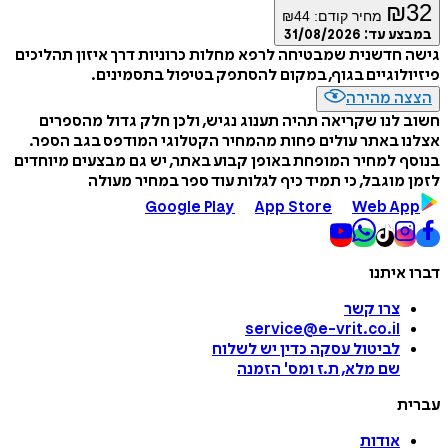
₪
32
מחיר קודם:
44
₪
במבצע עד:
31/08/2026
גישה חדשנית שמבטיחה לרפא מחלות כרוניות דרך איזון תהליכים
פיזיולוגיים בגוף, במקום להסתפק בטיפול בתסמינים.
הצצה מהירה
חשוב לנו שקריאה תהיה תענוג נגיש, ולכן חלק גדול מהספרים
אצלנו באתר עולים פחות מהמחיר הקטלוגי המודפס בגב הספר.
בנוסף למחיר המופחת באופן קבוע באתר, יש גם מבצעים מיוחדים
לזמן מוגבל, כי תמיד כיף לגלות עוד ספר במחיר מעולה
Google Play
App Store
Web App
דברו איתנו
צרו קשר
service@e-vrit.co.il
לביטול עסקה
כדין יש לשלוח
שם מלא, ת.ז ומס
'
הזמנה
עברית
אודות