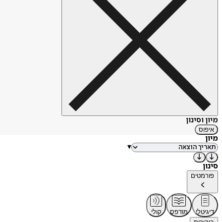
מיון וסינון
איפוס
מיון
▾
סינון
פורמטים
דיגיטלי
מודפס
קולי