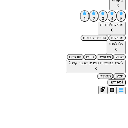
ביקורות
1
2
3
4
5
מבצעים/הנחות
מבצעים
ספרייה ציבורית
עלו לאתר
שבוע
שבועיים
חודש
חודשיים
להציג בתוצאות ספרים שכבר קנית?
תציגו
תסתירו
›
1
ספרים