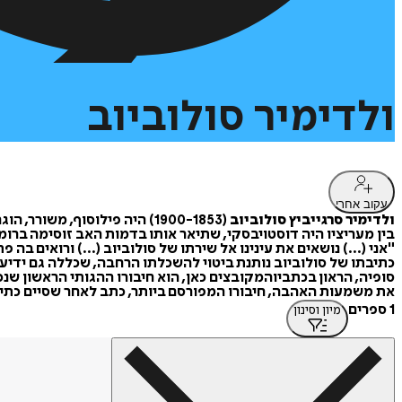
ולדימיר
סולוביוב
עקוב אחרי
ולדימיר סרגייביץ סולוביוב
(1900-1853) היה פילוסוף, משורר, הוגה דעות, מחזאי ומבקר ספרות, שהטביע חותם עמוק על הספרות והמחשבה ברוסיה.
בין מעריציו היה דוסטויבסקי, שתיאר אותו בדמות האב זוסימה ברומ
"אני (...) נושאים את עינינו אל שירתו של סולוביוב (...) ורואים ב
כתיבתו של סולוביוב נותנת ביטוי להשכלתו הרחבה, שכללה גם ידיעת
סופיה, הראון בכתביוהמקובצים כאן, הוא חיבורו ההגותי הראשון שנכ
את משמעות האהבה, חיבורו המפורסם ביותר, כתב לאחר שסיים כתיבת 130 ערכים פילוסופיים ל"מילון האנציקלופדי" הגדול, וחזר לכתיבת פילוסופיה "
1 ספרים
מיון וסינון