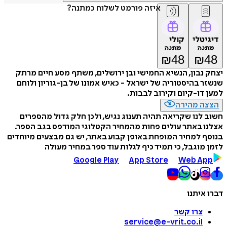
איזה פורמט לשלוח כמתנה?
דיגיטלי
קולי
מתנה
מתנה
₪
48
₪
48
יצחק נבון, הנשיא החמישי ובן ירושלים, משתף מסע חיים מרתק
שנשזר בהיסטוריה של ישראל - כאיש אמונו של בן-גוריון ולוחם
למען דו-קיום וקירוב לבבות.
הצצה מהירה
חשוב לנו שקריאה תהיה תענוג נגיש, ולכן חלק גדול מהספרים
אצלנו באתר עולים פחות מהמחיר הקטלוגי המודפס בגב הספר.
בנוסף למחיר המופחת באופן קבוע באתר, יש גם מבצעים מיוחדים
לזמן מוגבל, כי תמיד כיף לגלות עוד ספר במחיר מעולה
Google Play
App Store
Web App
דברו איתנו
צרו קשר
service@e-vrit.co.il