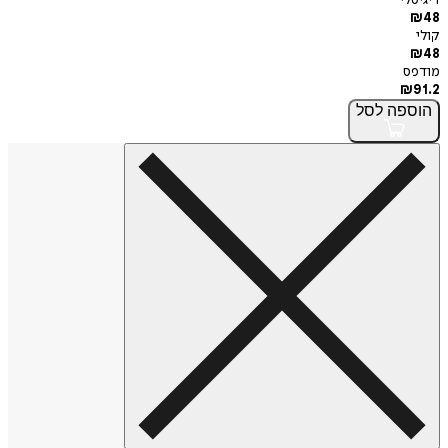
דיגיטלי
₪
48
קולי
₪
48
מודפס
₪
91.2
הוספה
לסל