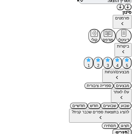
▾
סינון
פורמטים
דיגיטלי
מודפס
קולי
ביקורות
1
2
3
4
5
מבצעים/הנחות
מבצעים
ספרייה ציבורית
עלו לאתר
שבוע
שבועיים
חודש
חודשיים
להציג בתוצאות ספרים שכבר קנית?
תציגו
תסתירו
›
2
ספרים