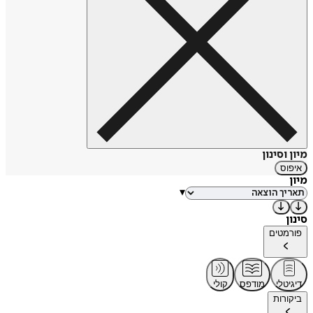
מיון וסינון
איפוס
מיון
▾
סינון
פורמטים
דיגיטלי
מודפס
קולי
ביקורות