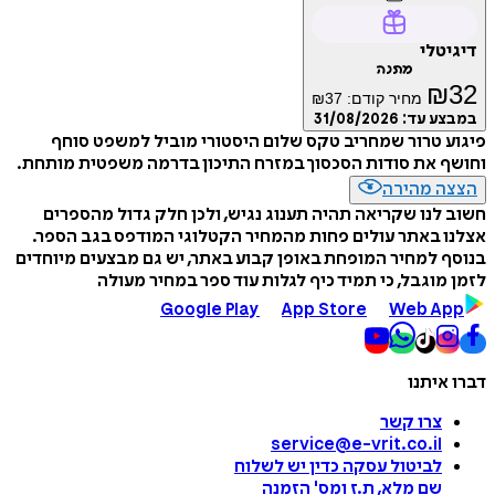
דיגיטלי
מתנה
₪
32
מחיר קודם:
37
₪
במבצע עד:
31/08/2026
פיגוע טרור שמחריב טקס שלום היסטורי מוביל למשפט סוחף
וחושף את סודות הסכסוך במזרח התיכון בדרמה משפטית מותחת.
הצצה מהירה
חשוב לנו שקריאה תהיה תענוג נגיש, ולכן חלק גדול מהספרים
אצלנו באתר עולים פחות מהמחיר הקטלוגי המודפס בגב הספר.
בנוסף למחיר המופחת באופן קבוע באתר, יש גם מבצעים מיוחדים
לזמן מוגבל, כי תמיד כיף לגלות עוד ספר במחיר מעולה
Google Play
App Store
Web App
דברו איתנו
צרו קשר
service@e-vrit.co.il
לביטול עסקה
כדין יש לשלוח
שם מלא, ת.ז ומס
'
הזמנה