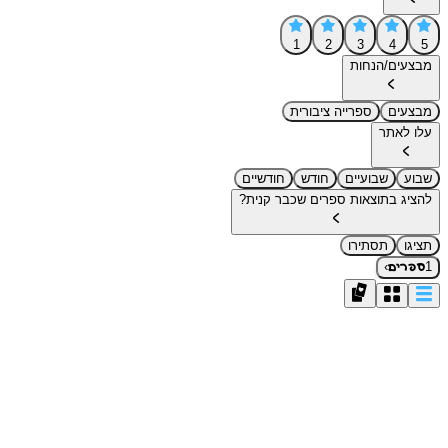
1
2
3
4
5
מבצעים/הנחות
מבצעים
ספרייה ציבורית
עלו לאתר
שבוע
שבועיים
חודש
חודשיים
להציג בתוצאות ספרים שכבר קנית?
תציגו
תסתירו
›
1
ספרים