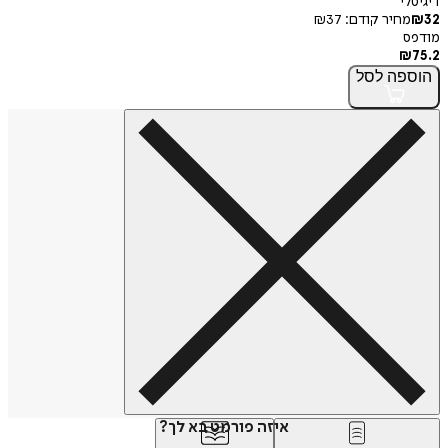
דיגיטלי
32
₪
מחיר קודם:
37
₪
מודפס
₪
75.2
הוספה
לסל
איזה פורמט בא לך?