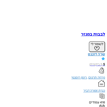
לבבות במנזר
לשמור לי
שרה דוננט
5
(
1
ביקורת
)
פרוזה תרגום
רומן רומנטי
כנרת זמורה דביר
416
עמודים