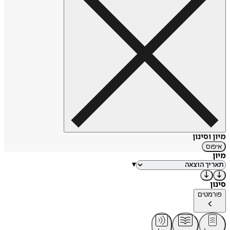
שלטונה של משפחת מדיצ'י.
ספרה
הקורטיזנה
, מתרחש אף הוא באיטליה, במאה השש-עשרה.
הקורטיזנה פיאמטה ובן לווייתה הגמד בּוּצ'ינו נמלטים מביזת רומא
לאחר שבלעו מלוא הבטן אבני חן, ופונים לעבר ונציה, עיר הרנסנס
הבנויה על מסחר בין המזרח למערב. בתערובת של אומץ
וערמומיות הם מצליחים להשתלב בחברה הוונציאנית .
דונאנט
היא אם לשתי בנות והיא מתגוררת לסירוגין בלונדון
ובפירנצה.
מיון וסינון
איפוס
מיון
▾
סינון
פורמטים