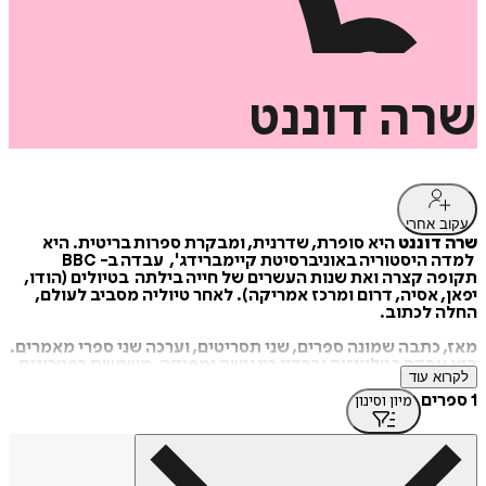
שרה
דוננט
עקוב אחרי
שרה דוננט
היא סופרת, שדרנית, ומבקרת ספרות בריטית. היא
למדה היסטוריה באוניברסיטת קיימברידג', עבדה ב- BBC
תקופה קצרה ואת שנות העשרים של חייה בילתה בטיולים (הודו,
יפאן, אסיה, דרום ומרכז אמריקה). לאחר טיוליה מסביב לעולם,
החלה לכתוב.
מאז, כתבה שמונה ספרים, שני תסריטים, וערכה שני ספרי מאמרים.
היא עבדה בטלוויזיה וברדיו כמגישה ומפיקה, משמשת כפטרונית
לקרוא עוד
של פרס אוראנג' לספרות נשים, חברה במערכת כתב העת, רויאל
אקדמי, ומשמשת כמבקרת ספרות עבור כמה כתבי עת ועיתונים.
1 ספרים
מיון וסינון
ספרה
הולדת ונוס
שראה אור בעברית הוא הוא רומן היסטורי חושני
אפוף מסתורין המקים לחיים את פירנצה של המאה ה-15, התקופה
הדרמטית ביותר בהיסטורית העיר התוססת והרוויה בתפנוקי