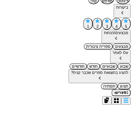
דיגיטלי
מודפס
קולי
ביקורות
1
2
3
4
5
מבצעים/הנחות
מבצעים
ספרייה ציבורית
עלו לאתר
שבוע
שבועיים
חודש
חודשיים
להציג בתוצאות ספרים שכבר קנית?
תציגו
תסתירו
›
1
ספרים