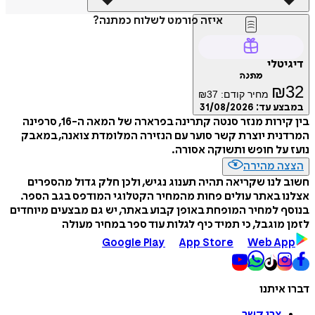
איזה פורמט לשלוח כמתנה?
דיגיטלי
מתנה
₪
32
מחיר קודם:
37
₪
במבצע עד:
31/08/2026
בין קירות מנזר סנטה קתרינה בפרארה של המאה ה-16, סרפינה
המרדנית יוצרת קשר סוער עם הנזירה המלומדת צואנה, במאבק
נועז על חופש ותשוקה אסורה.
הצצה מהירה
חשוב לנו שקריאה תהיה תענוג נגיש, ולכן חלק גדול מהספרים
אצלנו באתר עולים פחות מהמחיר הקטלוגי המודפס בגב הספר.
בנוסף למחיר המופחת באופן קבוע באתר, יש גם מבצעים מיוחדים
לזמן מוגבל, כי תמיד כיף לגלות עוד ספר במחיר מעולה
Google Play
App Store
Web App
דברו איתנו
צרו קשר