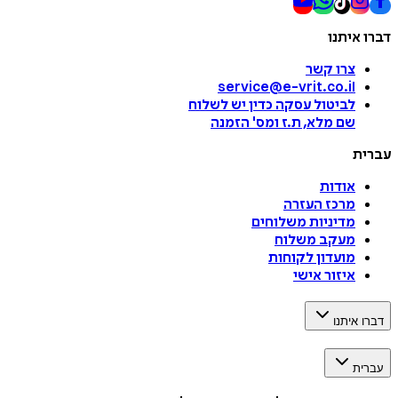
דברו איתנו
צרו קשר
service@e-vrit.co.il
לביטול עסקה
כדין יש לשלוח
שם מלא, ת.ז ומס
'
הזמנה
עברית
אודות
מרכז העזרה
מדיניות משלוחים
מעקב משלוח
מועדון לקוחות
איזור אישי
דברו איתנו
עברית