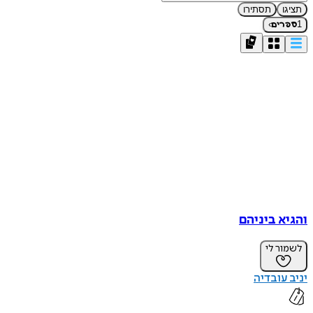
תציגו
תסתירו
›
1
ספרים
והגיא ביניהם
לשמור לי
יניב עובדיה