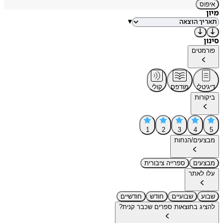
איפוס
מיון
▾
סינון
פורמטים
דיגיטלי
מודפס
קולי
ביקורות
1
2
3
4
5
מבצעים/הנחות
מבצעים
ספרייה ציבורית
עלו לאתר
שבוע
שבועיים
חודש
חודשיים
להציג בתוצאות ספרים שכבר קנית?