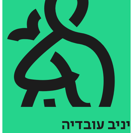
יניב
עובדיה