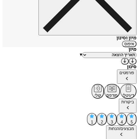
מיון וסינון
איפוס
מיון
▾
סינון
פורמטים
דיגיטלי
מודפס
קולי
ביקורות
1
2
3
4
5
מבצעים/הנחות