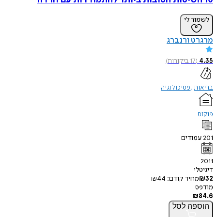
10 השיטות הטובות ביותר להתמודדות עם חרדה
לשמור לי
מרגרט ורנברג
4.35
(
17
ביקורות
)
בריאות
פסיכולוגיה
פוקוס
201
עמודים
2011
דיגיטלי
32
₪
מחיר קודם:
44
₪
מודפס
₪
84.6
הוספה
לסל