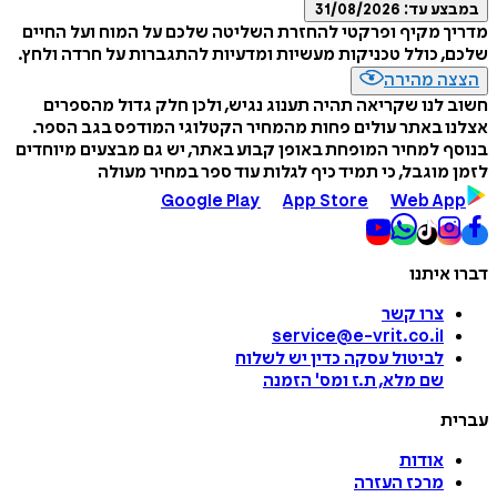
במבצע עד:
31/08/2026
מדריך מקיף ופרקטי להחזרת השליטה שלכם על המוח ועל החיים
שלכם, כולל טכניקות מעשיות ומדעיות להתגברות על חרדה ולחץ.
הצצה מהירה
חשוב לנו שקריאה תהיה תענוג נגיש, ולכן חלק גדול מהספרים
אצלנו באתר עולים פחות מהמחיר הקטלוגי המודפס בגב הספר.
בנוסף למחיר המופחת באופן קבוע באתר, יש גם מבצעים מיוחדים
לזמן מוגבל, כי תמיד כיף לגלות עוד ספר במחיר מעולה
Google Play
App Store
Web App
דברו איתנו
צרו קשר
service@e-vrit.co.il
לביטול עסקה
כדין יש לשלוח
שם מלא, ת.ז ומס
'
הזמנה
עברית
אודות
מרכז העזרה