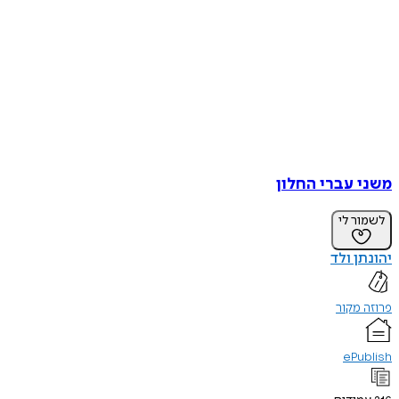
משני עברי החלון
לשמור לי
יהונתן ולד
פרוזה מקור
ePublish