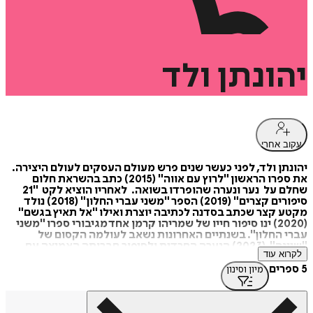
יהונתן
ולד
עקוב אחרי
יהונתן ולד, לפני כעשר שנים פרש מעולם העסקים לעולם היצירה.
את ספרו הראשון "לרוץ עם אווה" (2015) כתב בהשראת חלום
שחלם על נער ונערה שהופרדו בשואה. לאחריו הוציא לקט "21
סיפורים קצרים" (2019) הספר "משני עברי החלון" (2018) נולד
מקטע קצר שכתב בסדנה לכתיבה יוצרת ואילו "אל תאיץ בגשם"
(2020) ינו סיפור חייו של שמריהו קרמן אחד מגיבורי ספרו "משני
עברי החלון". בשנתיים האחרונות נשאב לעולמה הקסום של
"שיינה" (2023) הנערה החרדית ולסיפור חברותה האמיצה עם
לקרוא עוד
רונה הנערה מהמושבה הגרמנית.
5 ספרים
מיון וסינון