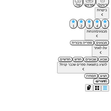
דיגיטלי
מודפס
קולי
ביקורות
1
2
3
4
5
מבצעים/הנחות
מבצעים
ספרייה ציבורית
עלו לאתר
שבוע
שבועיים
חודש
חודשיים
להציג בתוצאות ספרים שכבר קנית?
תציגו
תסתירו
›
5
ספרים