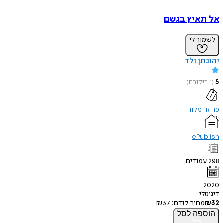
אל תאיץ בגשם
לשמור לי
יהונתן ולד
5
(
1
ביקורת
)
פרוזה מקור
ePublish
298
עמודים
2020
דיגיטלי
32
₪
מחיר קודם:
37
₪
הוספה
לסל