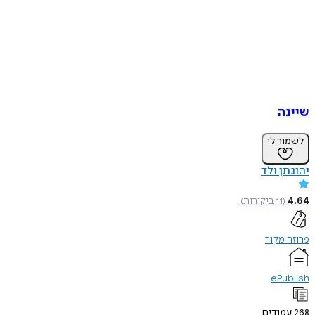
שיינה
לשמור לי
יהונתן ולד
4.64
(
11
ביקורות
)
פרוזה מקור
ePublish
268
עמודים