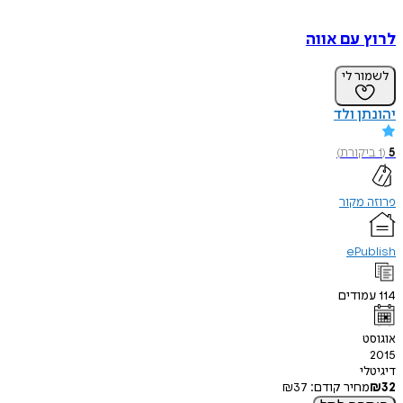
לרוץ עם אווה
לשמור לי
יהונתן ולד
5
(
1
ביקורת
)
פרוזה מקור
ePublish
114
עמודים
אוגוסט
2015
דיגיטלי
32
₪
מחיר קודם:
37
₪