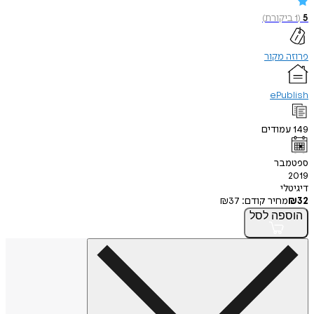
5
(
1
ביקורת
)
פרוזה מקור
ePublish
149
עמודים
ספטמבר
2019
דיגיטלי
32
₪
מחיר קודם:
37
₪
הוספה
לסל