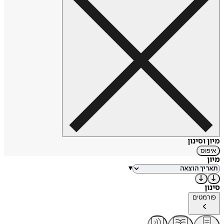
מיון וסינון
איפוס
מיון
▾
סינון
פורמטים