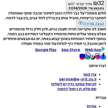
₪
32
מחיר קודם:
37
₪
במבצע עד:
31/08/2026
חלום מסתורי על גבר וילדה הופך לסיפור אהבה סוחף שמתגלה
למחבר בריצותיו, מוביל אותו בין ברלין לתל אביב, בין עבר להווה.
הצצה מהירה
חשוב לנו שקריאה תהיה תענוג נגיש, ולכן חלק גדול מהספרים
אצלנו באתר עולים פחות מהמחיר הקטלוגי המודפס בגב הספר.
בנוסף למחיר המופחת באופן קבוע באתר, יש גם מבצעים מיוחדים
לזמן מוגבל, כי תמיד כיף לגלות עוד ספר במחיר מעולה
Google Play
App Store
Web App
דברו איתנו
צרו קשר
service@e-vrit.co.il
לביטול עסקה
כדין יש לשלוח
שם מלא, ת.ז ומס
'
הזמנה
עברית
אודות