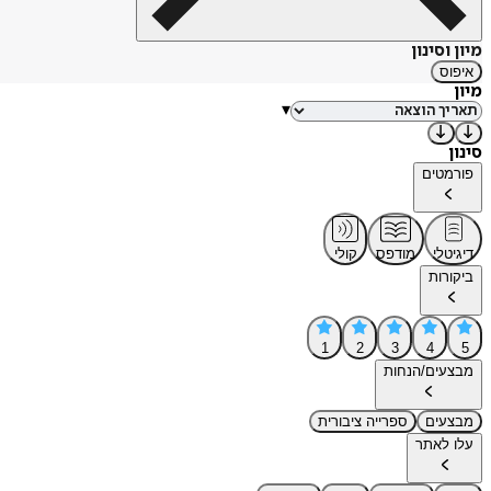
מיון וסינון
איפוס
מיון
▾
סינון
פורמטים
דיגיטלי
מודפס
קולי
ביקורות
1
2
3
4
5
מבצעים/הנחות
מבצעים
ספרייה ציבורית
עלו לאתר