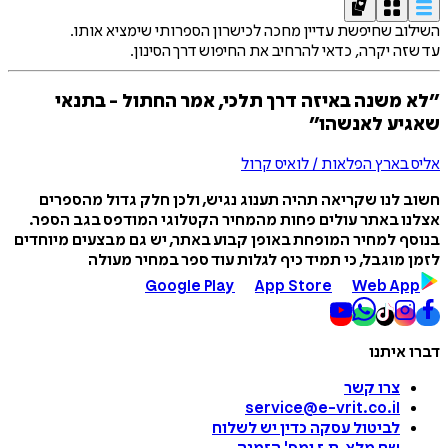
השילוב שחיפשת עדיין מחכה לכישרון הספרותי שימציא אותו.
עד שזה יקרה, כדאי להרחיב את החיפוש דרך הסינון.
״לא משנה באיזה דרך תלכי, אמר החתול - בתנאי
שאגיע לאנשהו״
אליס בארץ הפלאות / לואיס קרול
חשוב לנו שקריאה תהיה תענוג נגיש, ולכן חלק גדול מהספרים
אצלנו באתר עולים פחות מהמחיר הקטלוגי המודפס בגב הספר.
בנוסף למחיר המופחת באופן קבוע באתר, יש גם מבצעים מיוחדים
לזמן מוגבל, כי תמיד כיף לגלות עוד ספר במחיר מעולה
Google Play
App Store
Web App
דברו איתנו
צרו קשר
service@e-vrit.co.il
לביטול עסקה
כדין יש לשלוח