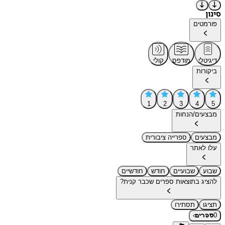
סינון
פורמטים
דיגיטלי
מודפס
קולי
ביקורות
1
2
3
4
5
מבצעים/הנחות
מבצעים
ספרייה ציבורית
עלו לאתר
שבוע
שבועיים
חודש
חודשיים
להציג בתוצאות ספרים שכבר קנית?
תציגו
תסתירו
›
0
ספרים