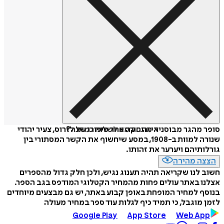
איזה פורמט לשלוח כמתנה?
סופר מהגר מבוסניה מתחקה אחר סיפורו של לזרוס, צעיר יהודי
שנורה למוות ב-1908, במסע שיחשוף את הקשר המסתורי בין
גורלותיהם ויערער את זהותו.
הצצה מהירה
חשוב לנו שקריאה תהיה תענוג נגיש, ולכן חלק גדול מהספרים
אצלנו באתר עולים פחות מהמחיר הקטלוגי המודפס בגב הספר.
בנוסף למחיר המופחת באופן קבוע באתר, יש גם מבצעים מיוחדים
לזמן מוגבל, כי תמיד כיף לגלות עוד ספר במחיר מעולה
Google Play
App Store
Web App