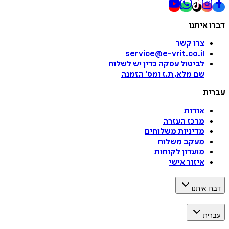
דברו איתנו
צרו קשר
service@e-vrit.co.il
לביטול עסקה
כדין יש לשלוח
שם מלא, ת.ז ומס
'
הזמנה
עברית
אודות
מרכז העזרה
מדיניות משלוחים
מעקב משלוח
מועדון לקוחות
איזור אישי
דברו איתנו
עברית