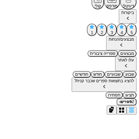
דיגיטלי
מודפס
קולי
ביקורות
1
2
3
4
5
מבצעים/הנחות
מבצעים
ספרייה ציבורית
עלו לאתר
שבוע
שבועיים
חודש
חודשיים
להציג בתוצאות ספרים שכבר קנית?
תציגו
תסתירו
›
2
ספרים