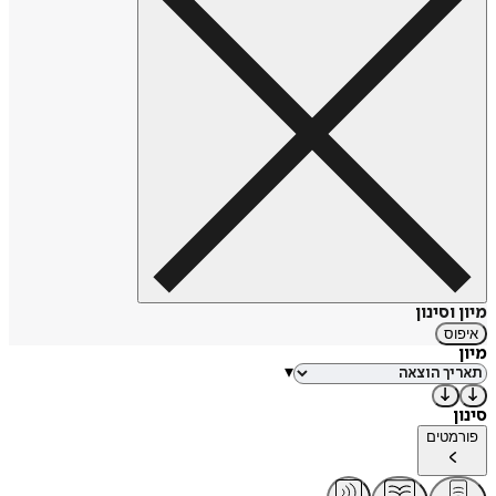
מיון וסינון
איפוס
מיון
▾
סינון
פורמטים