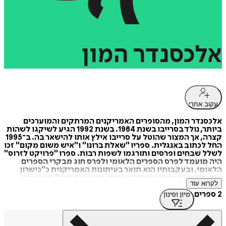
אלכסנדר
המון
עקוב אחרי
אלכסנדר המון, מהסופרים האמריקנים המרתקים והמוערכים
ביותר, נולד בסרייבו בשנת 1964. בשנת 1992 הגיע לשיקגו לשהות
קצרה, אך המצור שהוטל על סרייבו אילץ אותו להישאר בה. ב־1995
החל לכתוב באנגלית. ספריו "שאלת ברונו" ו"איש משום מקום" זכו
לשלל שבחים ופרסים ותורגמו לשפות רבות. ספרו "פרויקט לזרוס"
היה מועמד לפרס הספרים הלאומי ולפרס חוג מבקרי הספרים
הלאומי, ובעקבותיו הוא תואר בעיתונות האמריקנית כ"כישרון
ענק, הסופר המוכשר והחשוב ביותר בקרב בני דורו". המון זכה
לקרוא עוד
בשנת 2004 במענק גוגנהיים ובמענק היצירה של קרן מקארתור.
הוא מתגורר בשיקגו עם אשתו ושתי בנותיו.
2 ספרים
מיון וסינון