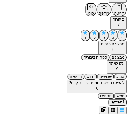
דיגיטלי
מודפס
קולי
ביקורות
1
2
3
4
5
מבצעים/הנחות
מבצעים
ספרייה ציבורית
עלו לאתר
שבוע
שבועיים
חודש
חודשיים
להציג בתוצאות ספרים שכבר קנית?
תציגו
תסתירו
›
1
ספרים