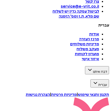
צרו קשר
service@e-vrit.co.il
לביטול עסקה
כדין יש לשלוח
שם מלא, ת.ז ומס
'
הזמנה
עברית
אודות
מרכז העזרה
מדיניות משלוחים
מעקב משלוח
מועדון לקוחות
איזור אישי
דברו איתנו
עברית
תקנון ותנאי שימוש
|
מדיניות פרטיות
|
הצהרת נגישות