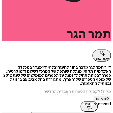
תמר
הגר
עקוב אחרי
ד"ר תמר הגר מרצה בחוג לחינוך ובלימודי מגדר במכללה
האקדמית תל חי. מנהלת שותפה של המרכז לשלום ודמוקרטיה.
ספרה "בכוונה תחילה" נמנה על הספרים המומלצים של שנת 2012
של מוסף הספרים של 'הארץ'. מתגוררת בתל אביב עם בן זוגה
ובנותיה התאומות.
מקור: לקסיקון הספרות העברית החדשה
https://tinyurl.com/mpkr9u5c
לקרוא עוד
1 ספרים
מיון וסינון