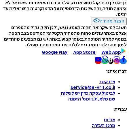
בן-גוריון והחוקה: מסע מרתק אל הסיבות האמיתיות שישראל לא
אימצה חוקה, וההשלכות הדרמטיות על הדמוקרטיה הישראלית עד
ימינו.
הצצה מהירה
חשוב לנו שקריאה תהיה תענוג נגיש, ולכן חלק גדול מהספרים
אצלנו באתר עולים פחות מהמחיר הקטלוגי המודפס בגב הספר.
בנוסף למחיר המופחת באופן קבוע באתר, יש גם מבצעים מיוחדים
לזמן מוגבל, כי תמיד כיף לגלות עוד ספר במחיר מעולה
Google Play
App Store
Web App
דברו איתנו
צרו קשר
service@e-vrit.co.il
לביטול עסקה
כדין יש לשלוח
שם מלא, ת.ז ומס
'
הזמנה
עברית
אודות
מרכז העזרה