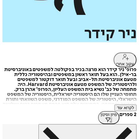
ניר
קידר
עקוב אחרי
פרופ' ניר קידר הוא מרצה בכיר בפקולטה למשפטים באוניברסיטת
בר-אילן. הוא בעל תואר ראשון במשפטים ובהיסטוריה כללית
מטעם אוניברסיטת תל-אביב ובעל תואר דוקטור למשפטים
ולהיסטוריה של המשפט מטעם אוניברסיטת Harvard. היה
מתמחה של כב' נשיא בית המשפט העליון, הפרופ' אהרן ברק.
תחומי העניין שלו הם היסטוריה ישראלית, היסטוריה של המשפט
הישראלי, היסטוריה של המשפט המודרני, משפט השוואתי ותורת
המדינה והמשפט. בתחומים אלה הוא פרסם מאמרים רבים ושלושה
לקרוא עוד
ספרים.
ספרו הראשון ממלכתיות: התפיסה האזרחית של דוד בן-גוריון,
2 ספרים
מיון וסינון
התפרסם בהוצאת יד בן-צבי ומכון בן-גוריון לחקר ישראל והציונות
בשנת 2009. הספר זכה בפרס שפירא לספר הטוב ביותר על ישראל
בשנת 2009 מטעם האגודה הבינלאומית ללימודי ישראל (AIS).