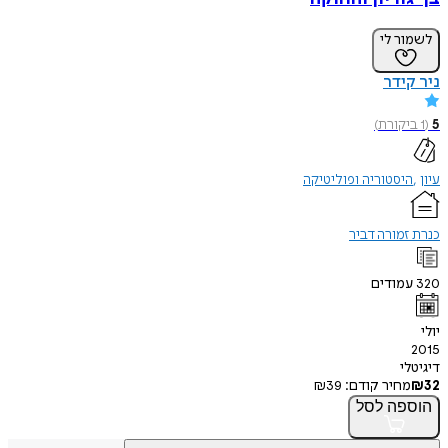
לשמור לי
ניר קידר
5
(
1
ביקורת
)
עיון
היסטוריה ופוליטיקה
כנרת זמורה דביר
320
עמודים
יולי
2015
דיגיטלי
32
₪
מחיר קודם:
39
₪
הוספה
לסל