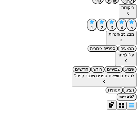
דיגיטלי
מודפס
קולי
ביקורות
1
2
3
4
5
מבצעים/הנחות
מבצעים
ספרייה ציבורית
עלו לאתר
שבוע
שבועיים
חודש
חודשיים
להציג בתוצאות ספרים שכבר קנית?
תציגו
תסתירו
›
2
ספרים