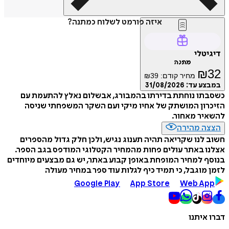
איזה פורמט לשלוח כמתנה?
דיגיטלי
מתנה
₪
32
מחיר קודם:
39
₪
במבצע עד:
31/08/2026
כשסבתו נוחתת בדירתו בהמבורג, אבשלום נאלץ להתעמת עם
הזיכרון המושתק של אחיו מיקי ועם השקר המשפחתי שניסה
להשאיר מאחור.
הצצה מהירה
חשוב לנו שקריאה תהיה תענוג נגיש, ולכן חלק גדול מהספרים
אצלנו באתר עולים פחות מהמחיר הקטלוגי המודפס בגב הספר.
בנוסף למחיר המופחת באופן קבוע באתר, יש גם מבצעים מיוחדים
לזמן מוגבל, כי תמיד כיף לגלות עוד ספר במחיר מעולה
Google Play
App Store
Web App
דברו איתנו