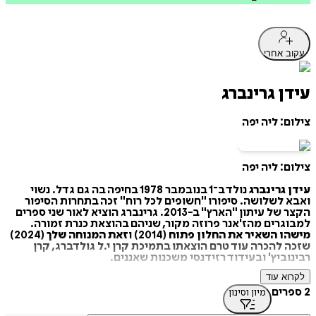
עקוב אחרי
עידן גרינברג
צילום: ליה יפה
צילום: ליה יפה
עידן גרינברג
נולד ב־1 בנובמבר 1978 בחיפה בה גם גדל. נשוי
ואבא לשלושה. סיפורו "חשופים לכל רוח" זכה בתחרות הסיפור
הקצר של עיתון "הארץ" ב-2013. גרינברג הוציא לאור שני ספרים
למבוגרים מהז'אנר פרוזה מקור, שניהם בהוצאת כנרת זמורה.
מישהו השאיר את החלון פתוח
(2014) ו
זאת המנוחה שלך
(2024)
שזכה להכרה עוד טרם הוצאתו בתמיכת קרן י.ל גולדברג, קרן
רבינוביץ' ובעידוד רזידנסי משכנות שאננים.
לקרוא עוד
גרינברג הוא בוגר החוג לכלכלה ותקשורת באוניברסיטת חיפה
ובעל תואר שני בכלכלה ומשפטים מאוניברסיטת המבורג, בין
2 ספרים
מיון וסינון
העובדים הראשונים של "פייסבוק ישראל", הקים, בין היתר, את
צוות גיימינג ישראל ודרום אירופה ובעשור האחרון מנהל צוותי