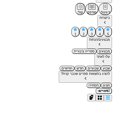
דיגיטלי
מודפס
קולי
ביקורות
1
2
3
4
5
מבצעים/הנחות
מבצעים
ספרייה ציבורית
עלו לאתר
שבוע
שבועיים
חודש
חודשיים
להציג בתוצאות ספרים שכבר קנית?
תציגו
תסתירו
›
2
ספרים