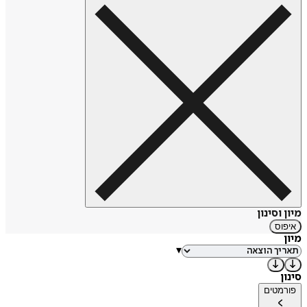
ולקוחות גיימינג בישראל ובעולם במחלקת השיווק של "מטא
ישראל". לצד העבודה בהייטק, הוא מלמד כתיבה וסטורי-טלינג
במסגרות שונות.
מיון וסינון
איפוס
מיון
▾
סינון
פורמטים