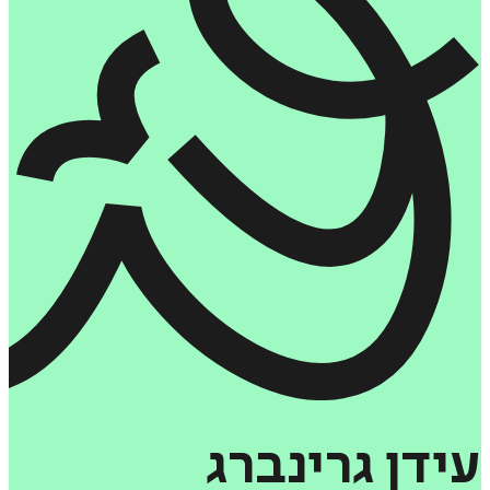
עידן
גרינברג