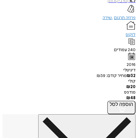
4.7
(
10
ביקורות
)
פרוזה תרגום
שירה
לוקוס
240
עמודים
2016
דיגיטלי
32
₪
מחיר קודם:
39
₪
קולי
₪
20
מודפס
₪
48
הוספה
לסל