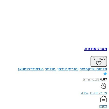
מארז מחזות
לשמור לי
ויליאם שייקספיר
הנריק איבסן
מולייר
אדמונד רוסטאן
4.67
(
21
ביקורות
)
פרוזה תרגום
שירה
לוקוס