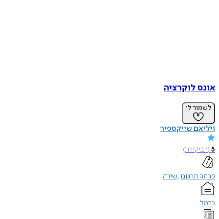
אונס לוקרציה
לשמור לי
ויליאם שייקספיר
5
(
1
ביקורת
)
פרוזה תרגום
שירה
כרמל