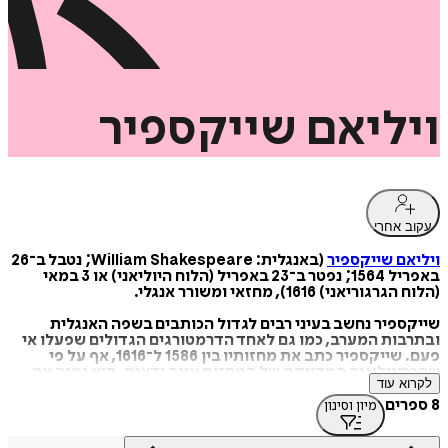
ויליאם
שייקספיר
עקוב אחרי
ויליאם שייקספיר
(באנגלית: William Shakespeare; נטבל ב־26
באפריל 1564; נפטר ב־23 באפריל (הלוח היוליאני) או 3 במאי
(הלוח הגרגוריאני) 1616), מחזאי ומשורר אנגלי.
שייקספיר נחשב בעיני רבים לגדול הכותבים בשפה האנגלית
ובתרבות המערב, כמו גם לאחד הדרמטורגים הגדולים שפעלו אי
פעם. שייקספיר כתב את מחזותיו בין 1586 ל־1616, אף על פי
שהכרונולוגיה המדויקת של המחזות אינה ודאית. הוא נמנה עם
לקרוא עוד
המחזאים המעטים שהצטיינו הן בכתיבת קומדיות והן בכתיבת
טרגדיות. מחזותיו משלבים אפיון מעמיק של הדמויות, גדולה
8 ספרים
מיון וסינון
פואטית ועומק פילוסופי. הם מאופיינים בחידושי מילים רבים
ומעולם לא איבדו את כוחם למשוך את קהל צופי התיאטרון.