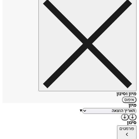
עבודותיו של שייקספיר תורגמו כמעט לכל שפה קיימת, ומחזותיו
ממשיכים להיות מוצגים על במות בכל העולם. בנוסף לכך מצויים
ציטוטים מיצירתו בשימוש יום יומי, בכל שפות העולם ובתרבויות
רבות.
פרטים רבים בנוגע לחייו של שייקספיר נותרו בגדר תעלומה. כך
תאריך לידתו המדויק, שבע השנים בין 1592-1585 בהן אין כל
תיעוד למעשיו, מקור הידע המעמיק שהפגין בנושאים רבים,
ובעיקר העובדה ששום כתב יד שלו, מלבד חתימתו על צוואתו לא
שרד. במהלך השנים רבים העלו השערות באשר לחייו, ואף באשר
לעצם זהותו ככותב המחזות המיוחסים לו, כמו גם על נטייתו
המינית.
לא ניתן להפריז בהשפעתו של שייקספיר על התיאטרון המודרני.
שייקספיר יצר כמה מן המחזות הנערצים ביותר בתרבות המערב,
אך גם שינה את הדרך שבה מתייחס הקהל אל התיאטרון. שייקספיר
הרחיב מאוד את הציפיות שיש לקהל מתיאטרון. לאחריו נקבעו
סטנדרטים חדשים בנוגע לאפיון הדמויות, העלילה, רמתה של
השפה והעומק המחשבתי במחזאות. אמנותו של שייקספיר שינתה
את האפיון של התיאטרון, והביאה לכך שגם אינטלקטואלים יוכלו
ליהנות ממנו, מעבר להיותו כלי לבידור עממי המוני.
מיון וסינון
איפוס
מיון
▾
סינון
פורמטים