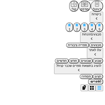
דיגיטלי
מודפס
קולי
ביקורות
1
2
3
4
5
מבצעים/הנחות
מבצעים
ספרייה ציבורית
עלו לאתר
שבוע
שבועיים
חודש
חודשיים
להציג בתוצאות ספרים שכבר קנית?
תציגו
תסתירו
›
8
ספרים