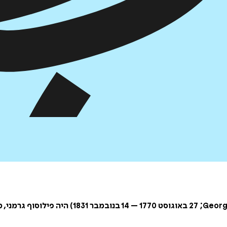
גיאורג וילהלם פרידריך הגל (בגרמנית: edrich Hegel