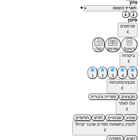
מיון
▾
סינון
פורמטים
דיגיטלי
מודפס
קולי
ביקורות
1
2
3
4
5
מבצעים/הנחות
מבצעים
ספרייה ציבורית
עלו לאתר
שבוע
שבועיים
חודש
חודשיים
להציג בתוצאות ספרים שכבר קנית?
תציגו
תסתירו