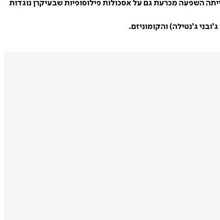
 דעות המנוגדות לה. לשיטתו הייתה השפעה מכרעת גם על אסכולות פילוסופיות שבעיקרן נוגדות
ובני ג'נטילה) והקומוניזם.