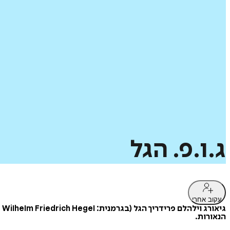
ג.ו.פ.
הגל
עקוב אחרי
הנאורות.