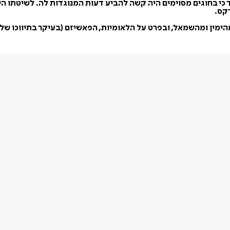
ו של הגל תרמה רבות לעיצוב עולם הפילוסופיה במאה ה-19, עד כי בחוגים מסוימים היה קשה להביע
קס.
ימין ומהשמאל, ובפרט על הלאומיות, הפאשיזם (בעיקר בתיווכו של ג'