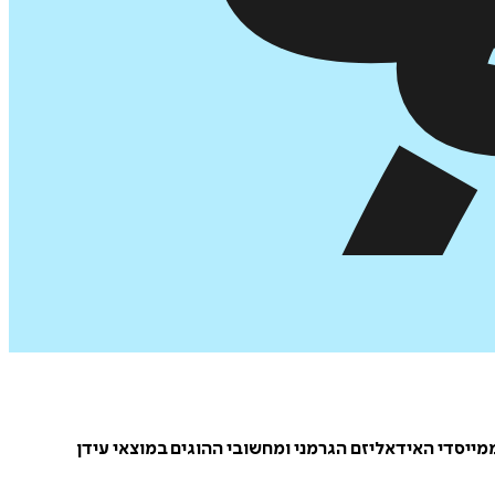
Georg Wilhelm Fri;‏ 27 באוגוסט 1770 – 14 בנובמבר 1831) היה פילוסוף גרמני, ממייסדי האידאליזם הגרמני ומחשובי ההוגים במוצאי עידן