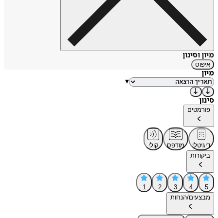
מיון וסינון
איפוס
מיון
▾
סינון
פורמטים
דיגיטלי
מודפס
קולי
ביקורות
1
2
3
4
5
מבצעים/הנחות