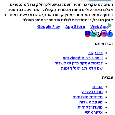
חשוב לנו שקריאה תהיה תענוג נגיש, ולכן חלק גדול מהספרים
אצלנו באתר עולים פחות מהמחיר הקטלוגי המודפס בגב הספר.
בנוסף למחיר המופחת באופן קבוע באתר, יש גם מבצעים מיוחדים
לזמן מוגבל, כי תמיד כיף לגלות עוד ספר במחיר מעולה
Google Play
App Store
Web App
דברו איתנו
צרו קשר
service@e-vrit.co.il
לביטול עסקה
כדין יש לשלוח
שם מלא, ת.ז ומס
'
הזמנה
עברית
אודות
מרכז העזרה
מדיניות משלוחים
מעקב משלוח
מועדון לקוחות
איזור אישי