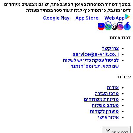
בנוסף למחיר המופחת באופן קבוע באתר, יש גם מבצעים מיוחדים
לזמן מוגבל, כי תמיד כיף לגלות עוד ספר במחיר מעולה
Google Play
App Store
Web App
דברו איתנו
צרו קשר
service@e-vrit.co.il
לביטול עסקה
כדין יש לשלוח
שם מלא, ת.ז ומס
'
הזמנה
עברית
אודות
מרכז העזרה
מדיניות משלוחים
מעקב משלוח
מועדון לקוחות
איזור אישי
דברו איתנו