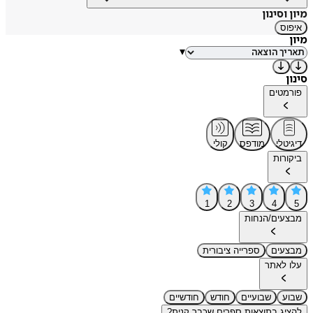
מיון וסינון
איפוס
מיון
▾
סינון
פורמטים
דיגיטלי
מודפס
קולי
ביקורות
1
2
3
4
5
מבצעים/הנחות
מבצעים
ספרייה ציבורית
עלו לאתר
שבוע
שבועיים
חודש
חודשיים
להציג בתוצאות ספרים שכבר קנית?