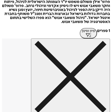
פרופ' אילן משולם משמש יו"ר העמותה הישראלית לניהול, פיתוח
וחקר משאבי אנוש ויש לו ניסיון אקדמי וניהולי נרחב. פרופ' משולם
היה דיקן בית הספר לניהול באוניברסיטת חיפה, יועץ וסגן נשיא
בחברות גדולות בישראל ובארצות הברית ומנכ"ל משותף בחברת
אינטל ישראל. "ניהול משאבי אנוש" הוא ספרו השלישי בתחום
האסטרטגיה של משאבי אנוש.
1 ספרים
מיון וסינון