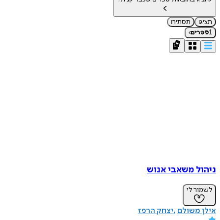
תציגו
תסתירו
›
1
ספרים
ניהול משאבי אנוש
לשמור לי
אילן משולם
יצחק הרפז