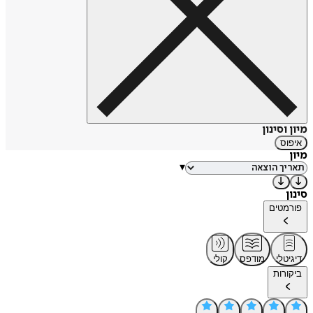
מיון וסינון
איפוס
מיון
▾
סינון
פורמטים
דיגיטלי
מודפס
קולי
ביקורות