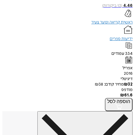
4.46
(
13
ביקורות
)
ראשית קריאה ונוער צעיר
ידיעות ספרים
334
עמודים
אפריל
2016
דיגיטלי
32
₪
מחיר קודם:
38
₪
מודפס
₪
61.6
הוספה
לסל