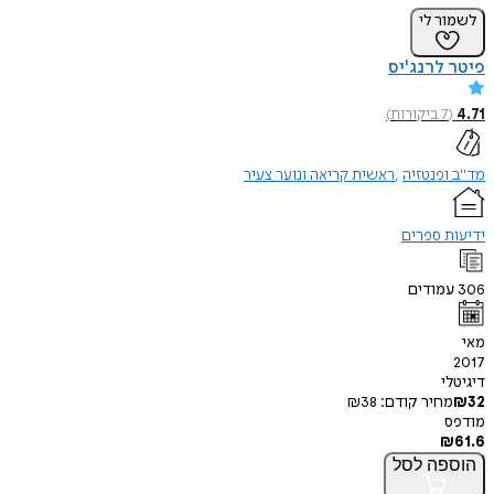
לשמור לי
פיטר לרנג'יס
4.71
(
7
ביקורות
)
מד"ב ופנטזיה
ראשית קריאה ונוער צעיר
ידיעות ספרים
306
עמודים
מאי
2017
דיגיטלי
32
₪
מחיר קודם:
38
₪
מודפס
₪
61.6
הוספה
לסל