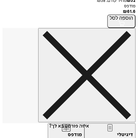
32
₪
מחיר קודם:
38
₪
מודפס
₪
61.6
הוספה
לסל
איזה פורמט בא לך?
דיגיטלי
מודפס