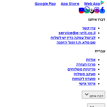
Google Play
App Store
Web App
דברו איתנו
צרו קשר
service@e-vrit.co.il
לביטול עסקה
כדין יש לשלוח
שם מלא, ת.ז ומס
'
הזמנה
עברית
אודות
מרכז העזרה
מדיניות משלוחים
מעקב משלוח
מועדון לקוחות
איזור אישי
דברו איתנו