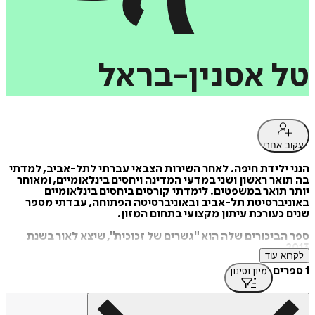
טל
אסנין-בראל
עקוב אחרי
הנני ילידת חיפה. לאחר השירות הצבאי עברתי לתל-אביב, למדתי
בה תואר ראשון ושני במדעי המדינה ויחסים בינלאומיים, ומאוחר
יותר תואר במשפטים. לימדתי קורסים ביחסים בינלאומיים
באוניברסיטת תל-אביב ובאוניברסיטה הפתוחה, עבדתי מספר
שנים כעורכת עיתון מקצועי בתחום המזון.
ספר הביכורים שלה הוא "גשרים של זכוכית", שיצא לאור בשנת
2013
לקרוא עוד
1 ספרים
מיון וסינון