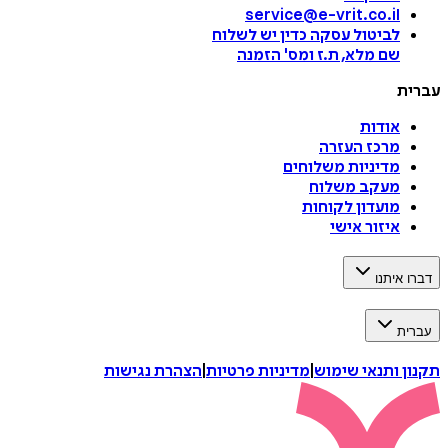
service@e-vrit.co.il
לביטול עסקה
כדין יש לשלוח
שם מלא, ת.ז ומס
'
הזמנה
עברית
אודות
מרכז העזרה
מדיניות משלוחים
מעקב משלוח
מועדון לקוחות
איזור אישי
דברו איתנו
עברית
תקנון ותנאי שימוש
|
מדיניות פרטיות
|
הצהרת נגישות