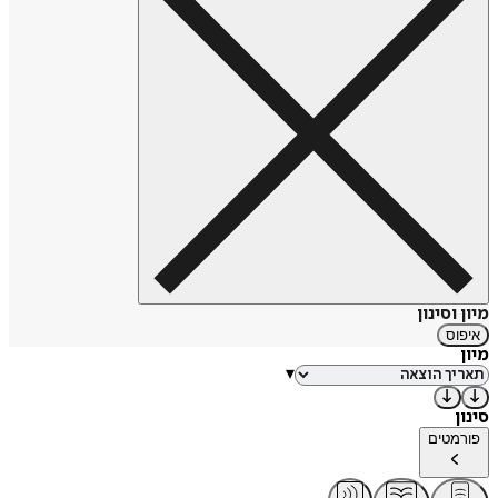
מיון וסינון
איפוס
מיון
▾
סינון
פורמטים