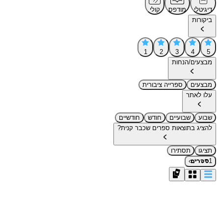
דיגיטלי
מודפס
קולי
ביקורות
1
2
3
4
5
מבצעים/הנחות
מבצעים
ספרייה ציבורית
עלו לאתר
שבוע
שבועיים
חודש
חודשיים
להציג בתוצאות ספרים שכבר קנית?
תציגו
תסתירו
›
1
ספרים