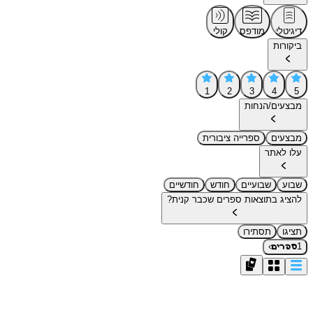
דיגיטלי
מודפס
קולי
ביקורות
1
2
3
4
5
מבצעים/הנחות
מבצעים
ספרייה ציבורית
עלו לאתר
שבוע
שבועיים
חודש
חודשיים
להציג בתוצאות ספרים שכבר קנית?
תציגו
תסתירו
›
1
ספרים