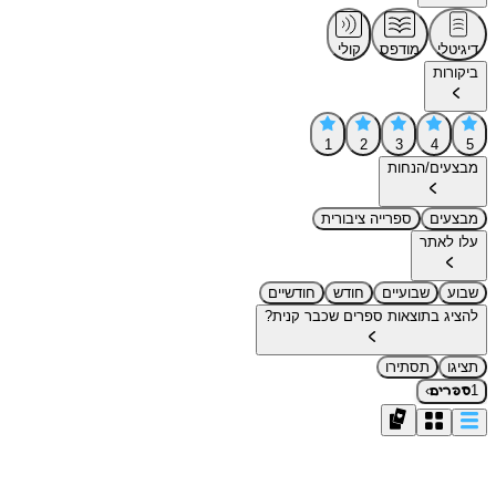
דיגיטלי
מודפס
קולי
ביקורות
1
2
3
4
5
מבצעים/הנחות
מבצעים
ספרייה ציבורית
עלו לאתר
שבוע
שבועיים
חודש
חודשיים
להציג בתוצאות ספרים שכבר קנית?
תציגו
תסתירו
›
1
ספרים